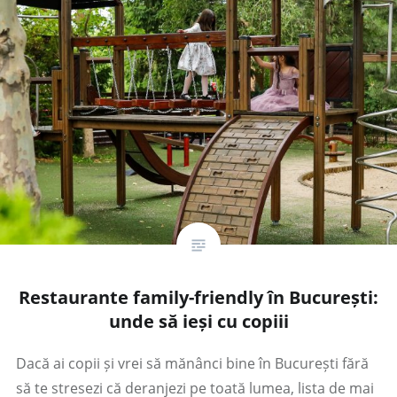
Restaurante family-friendly în București:
unde să ieși cu copiii
Dacă ai copii și vrei să mănânci bine în București fără
să te stresezi că deranjezi pe toată lumea, lista de mai