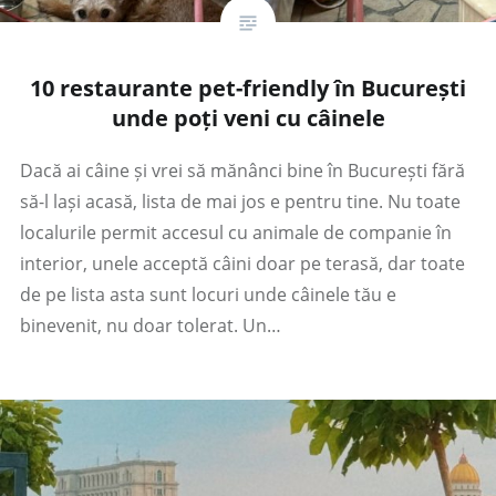
10 restaurante pet-friendly în București
unde poți veni cu câinele
Dacă ai câine și vrei să mănânci bine în București fără
să-l lași acasă, lista de mai jos e pentru tine. Nu toate
localurile permit accesul cu animale de companie în
interior, unele acceptă câini doar pe terasă, dar toate
de pe lista asta sunt locuri unde câinele tău e
binevenit, nu doar tolerat. Un…