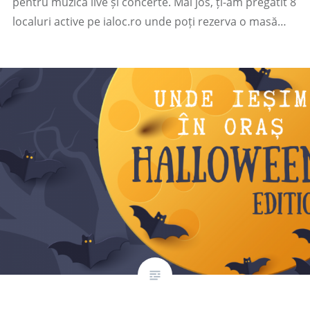
pentru muzică live și concerte. Mai jos, ți-am pregătit 8
localuri active pe ialoc.ro unde poți rezerva o masă…