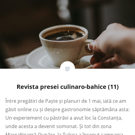
Revista presei culinaro-bahice (11)
Între pregătiri de Paște și planuri de 1 mai, iată ce am
găsit online cu și despre gastronomie săptămâna asta:
Un experiement cu păstrăvi a avut loc la Constanța,
unde acesta a devenit somonat. Și tot din zona
MareaNeagră-Dunăre, la Tulcea a început campania