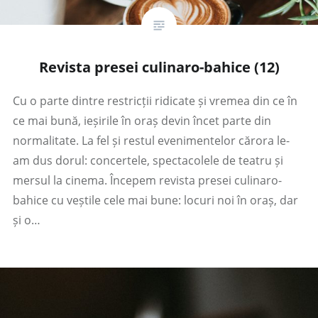
Revista presei culinaro-bahice (12)
Cu o parte dintre restricții ridicate și vremea din ce în
ce mai bună, ieșirile în oraș devin încet parte din
normalitate. La fel și restul evenimentelor cărora le-
am dus dorul: concertele, spectacolele de teatru și
mersul la cinema. Începem revista presei culinaro-
bahice cu veștile cele mai bune: locuri noi în oraș, dar
și o…