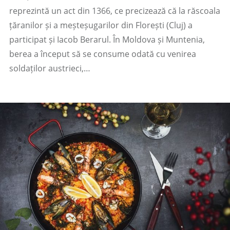
reprezintă un act din 1366, ce precizează că la răscoala
țăranilor și a meșteșugarilor din Florești (Cluj) a
participat și Iacob Berarul. În Moldova și Muntenia,
berea a început să se consume odată cu venirea
soldaților austrieci,…