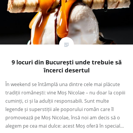
9 locuri din București unde trebuie să
încerci desertul
În weekend se întâmplă una dintre cele mai plăcute
tradiții românești: vine Moș Nicolae – nu doar la copiii
cuminți, ci și la adulții responsabili. Sunt multe
legende și superstiții ale poporului român care îl
promovează pe Moș Nicolae, însă noi am decis să o
alegem pe cea mai dulce: acest Moș oferă în special…