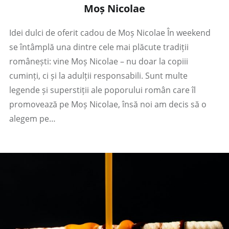
Moș Nicolae
Idei dulci de oferit cadou de Moș Nicolae În weekend
se întâmplă una dintre cele mai plăcute tradiții
românești: vine Moș Nicolae – nu doar la copiii
cuminți, ci și la adulții responsabili. Sunt multe
legende și superstiții ale poporului român care îl
promovează pe Moș Nicolae, însă noi am decis să o
alegem pe…