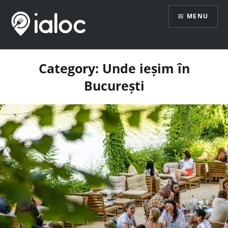
Skip
MENU
to
content
Category:
Unde ieșim în
București