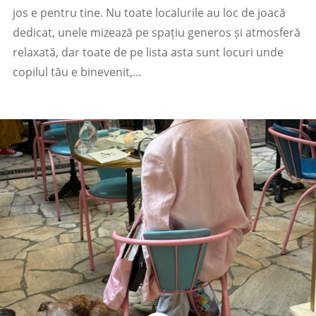
jos e pentru tine. Nu toate localurile au loc de joacă
dedicat, unele mizează pe spațiu generos și atmosferă
relaxată, dar toate de pe lista asta sunt locuri unde
copilul tău e binevenit,…