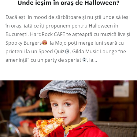
Unde ieșim în oraș de Halloween?
Dacă ești în mood de sărbătoare și nu știi unde să ieși
în oraș, iată ce îți propunem pentru Halloween în
București. HardRock CAFE te așteaptă cu muzică live și
Spooky Burgers
, la Mojo poți merge luni seară cu
prietenii la un Speed Quiz
, Gilda Music Lounge “ne
amenință” cu un party de speriat
, la…