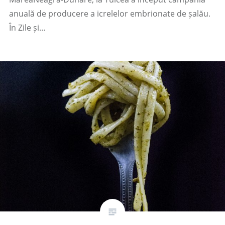
anuală de producere a icrelelor embrionate de șalău.
În Zile și…