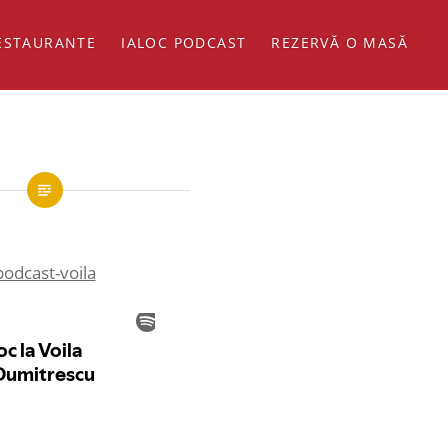
ESTAURANTE
IALOC PODCAST
REZERVĂ O MASĂ
-podcast-voila