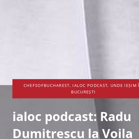
CHEFSOFBUCHAREST
,
IALOC PODCAST
,
UNDE IEȘIM 
BUCUREȘTI
ialoc podcast: Radu
Dumitrescu la Voila