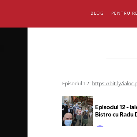
BLOG
PENTRU R
Episodul 12:
https://bit.ly/ialoc