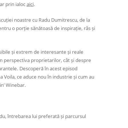
r prin ialoc
aici
.
discuției noastre cu Radu Dumitrescu, de la
entru o porție sănătoasă de inspirație, râs și
bile și extrem de interesante și reale
n perspectiva proprietarilor, cât și despre
aurantele. Descoperă în acest episod
a Voila, ce aduce nou în industrie și cum au
vin’ Winebar.
u, întrebarea lui preferată și parcursul