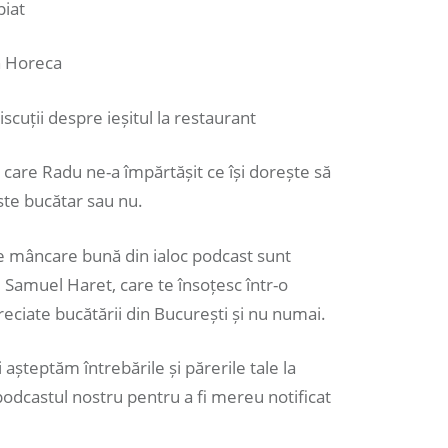
piat
n Horeca
iscuții despre ieșitul la restaurant
 care Radu ne-a împărtășit ce își dorește să
este bucătar sau nu.
de mâncare bună din ialoc podcast sunt
Samuel Haret, care te însoțesc într-o
reciate bucătării din București și nu numai.
 așteptăm întrebările și părerile tale la
podcastul nostru pentru a fi mereu notificat