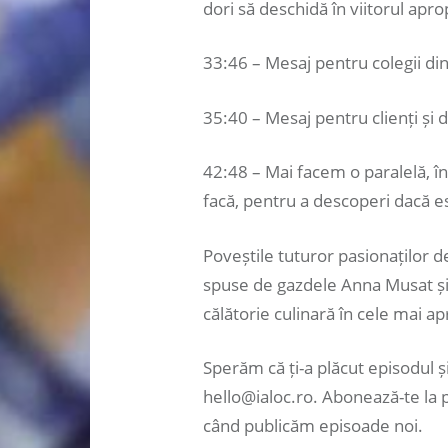
dori să deschidă în viitorul apro
33:46 – Mesaj pentru colegii di
35:40 – Mesaj pentru clienți și d
42:48 – Mai facem o paralelă, în
facă, pentru a descoperi dacă 
Poveștile tuturor pasionaților 
spuse de gazdele Anna Musat și 
călătorie culinară în cele mai ap
Sperăm că ți-a plăcut episodul și
hello@ialoc.ro. Abonează-te la 
când publicăm episoade noi.