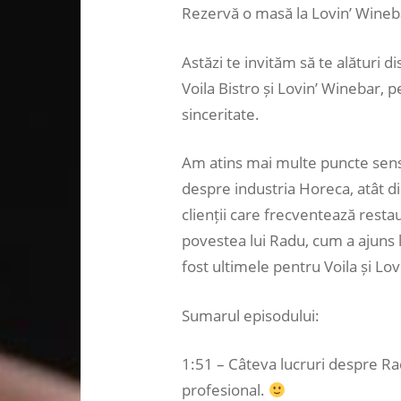
Rezervă o masă la Lovin’ Wineba
Astăzi te invităm să te alături 
Voila Bistro și Lovin’ Winebar, p
sinceritate.
Am atins mai multe puncte sensi
despre industria Horeca, atât di
clienții care frecventează rest
povestea lui Radu, cum a ajuns l
fost ultimele pentru Voila și Lo
Sumarul episodului:
1:51 – Câteva lucruri despre Rad
profesional.