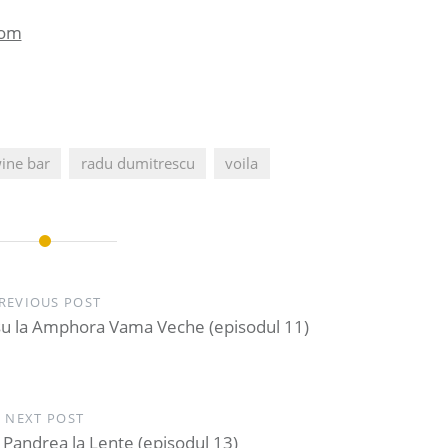
com
wine bar
radu dumitrescu
voila
REVIOUS POST
osu la Amphora Vama Veche (episodul 11)
NEXT POST
 Pandrea la Lente (episodul 13)