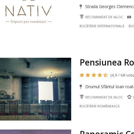
Strada Georges Clemencea
RECOMANDAT DE IALOC
BUCÃTÃRIE INTERNAȚIONALĂ
BU
Pensiunea Ro
(4,9 / 68 votu
Drumul Sfântul Ioan roata
RECOMANDAT DE IALOC
D
BUCÃTÃRIE ROMÂNEASCĂ