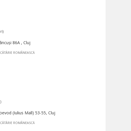
ri)
ncuşi 86A , Cluj
CÃTÃRIE ROMÂNEASCĂ
)
evod (Iulius Mall) 53-55, Cluj
CÃTÃRIE ROMÂNEASCĂ