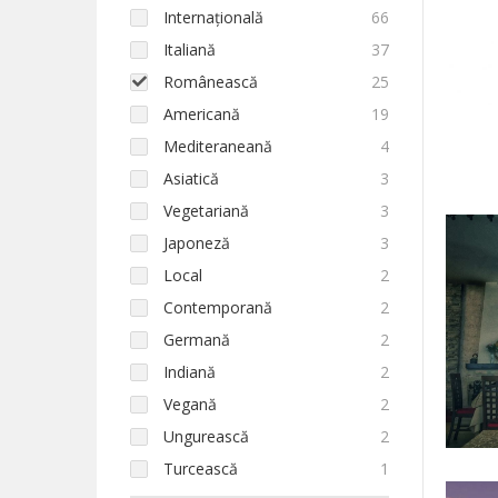
Internațională
66
Italiană
37
Românească
25
Americană
19
Mediteraneană
4
Asiatică
3
Vegetariană
3
Japoneză
3
Local
2
Contemporană
2
Germană
2
Indiană
2
Vegană
2
Ungurească
2
Turcească
1