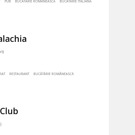
T
PUB
BUCÃTÃRIE ROMÂNEASCĂ
BUCÃTÃRIE ITALIANĂ
alachia
ri)
RAT
RESTAURANT
BUCÃTÃRIE ROMÂNEASCĂ
 Club
)