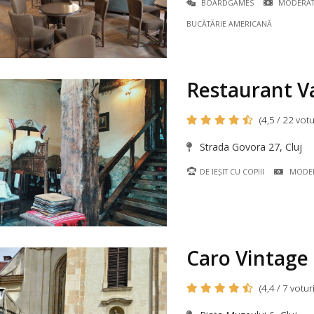
BOARDGAMES
MODERA
BUCÃTÃRIE AMERICANĂ
Restaurant V
(4,5 / 22 votu
Strada Govora 27, Cluj
DE IEȘIT CU COPIII
MODE
Caro Vintage
(4,4 / 7 voturi