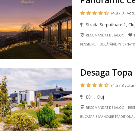
Panoramic Ce
(4,8 / 31 votu
Strada Șerpuitoare 1, Clu
RECOMANDAT DE IALOC
PENSIUNE
BUCÃTÃRIE INTERNAȚ
Desaga Topa
(4,5 / 8 voturi
E81 , Cluj
RECOMANDAT DE IALOC
RES
BUCÃTÃRIE MANCARE TRADITIONA