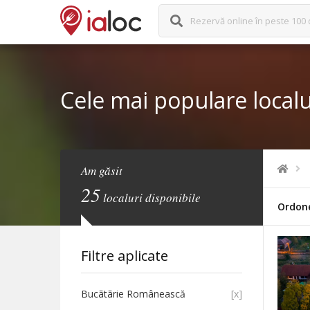
Rezervă online în peste 100 
Cele mai populare localu
Am găsit
25
localuri disponibile
Ordon
Filtre aplicate
Bucãtãrie Românească
[x]