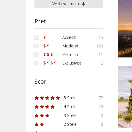
Vezi mai multe
Preț
$
Accesibil
15
$ $
Moderat
120
$ $ $
Premium
11
$ $ $ $
Exclusivist
2
Scor
5 Stele
72
4 Stele
25
3 Stele
2
2 Stele
0