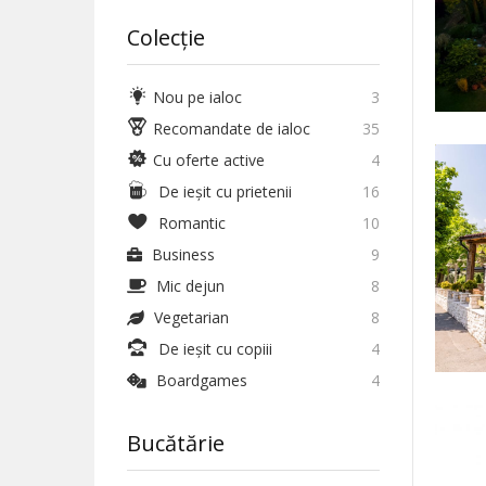
Colecție
Nou pe ialoc
3
Recomandate de ialoc
35
Cu oferte active
4
De ieșit cu prietenii
16
Romantic
10
Business
9
Mic dejun
8
Vegetarian
8
De ieșit cu copiii
4
Boardgames
4
Bucătărie