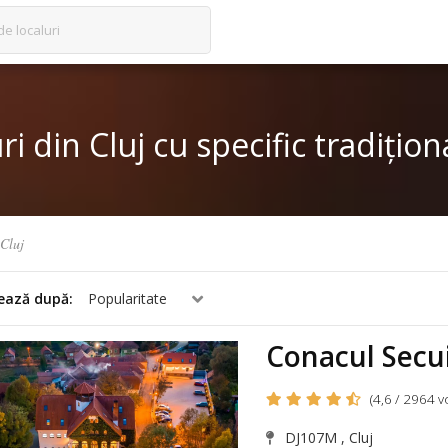
de localuri
ri din Cluj cu specific tradiți
Cluj
ează după:
Popularitate
Conacul Secui
(4,6 / 2964 v
DJ107M , Cluj