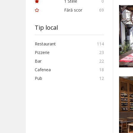
1 Stele
0
Fără scor
69
Tip local
Restaurant
114
Pizzerie
23
Bar
22
Cafenea
18
Pub
12