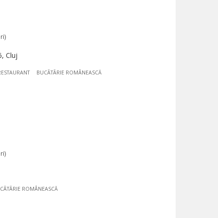
ri)
, Cluj
RESTAURANT
BUCÃTÃRIE ROMÂNEASCĂ
ri)
CÃTÃRIE ROMÂNEASCĂ