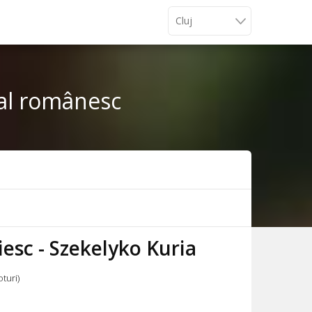
onal românesc
esc - Szekelyko Kuria
oturi)