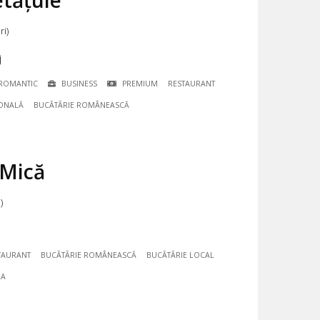
tățuie
ri)
j
ROMANTIC
BUSINESS
PREMIUM
RESTAURANT
IONALĂ
BUCÃTÃRIE ROMÂNEASCĂ
 Mică
)
TAURANT
BUCÃTÃRIE ROMÂNEASCĂ
BUCÃTÃRIE LOCAL
LA