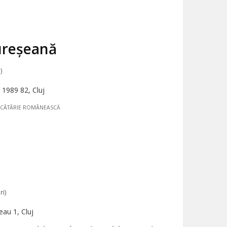
reșeană
)
1989 82, Cluj
CÃTÃRIE ROMÂNEASCĂ
ri)
au 1, Cluj