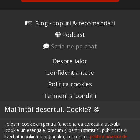
Blog - topuri & recomandari
Podcast
Scrie-ne pe chat
Despre ialoc
Confidențialitate
Politica cookies
Termeni și condiții
A.N.P.C.
Mai întâi desertul. Cookie? 🍪
A.N.P.C. - SAL
Folosim cookie-uri pentru funcționarea corectă a site-ului
Setări cookie
(cookie-uri esențiale) precum și pentru statistici, publicitate și
livechat (cookie-uri opționale), in acord cu
politica noastra de