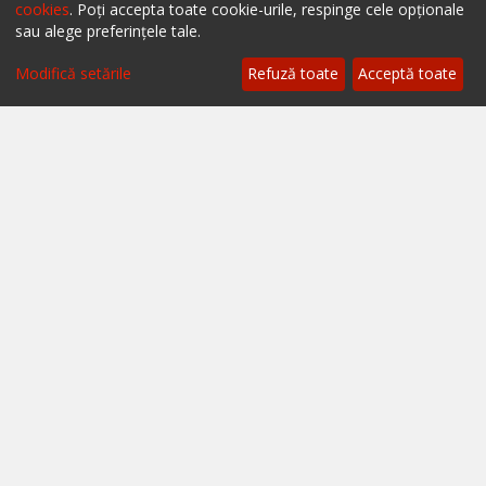
cookies
. Poți accepta toate cookie-urile, respinge cele opționale
Restaurante București
sau alege preferințele tale.
Restaurante Cluj
Modifică setările
Refuză toate
Acceptă toate
Restaurante Timișoara
Restaurante Brașov
Restaurante Iași
Restaurante Sibiu
Restaurante Valea Prahovei
Restaurante Litoral
Restaurante Bacău
Restaurante Suceava
Restaurante Oradea
Restaurante Galati