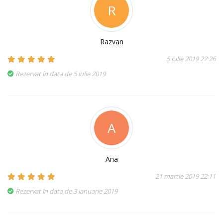
R
Razvan
5 iulie 2019 22:26
Rezervat în data de 5 iulie 2019
A
Ana
21 martie 2019 22:11
Rezervat în data de 3 ianuarie 2019