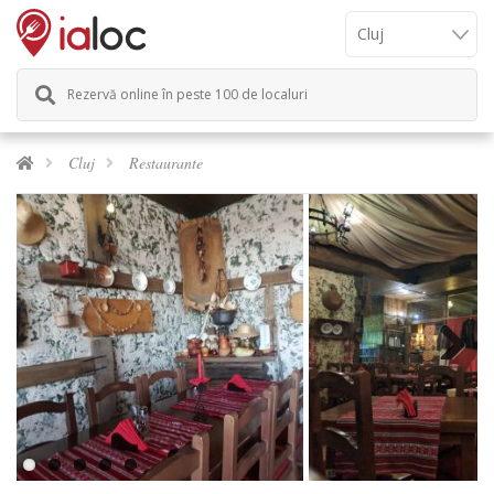
Rezervă online în peste 100 de localuri
Cluj
Restaurante
Next