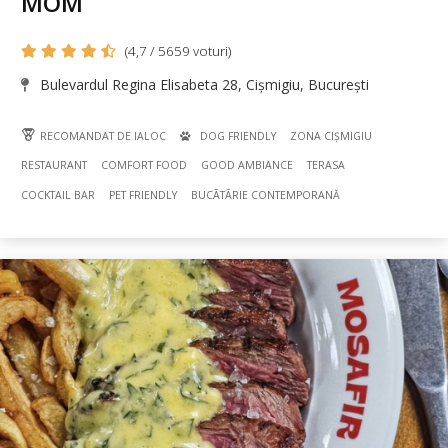
MOM
(4,7 / 5659 voturi)
Bulevardul Regina Elisabeta 28, Cișmigiu, București
RECOMANDAT DE IALOC
DOG FRIENDLY
ZONA CIȘMIGIU
RESTAURANT
COMFORT FOOD
GOOD AMBIANCE
TERASA
COCKTAIL BAR
PET FRIENDLY
BUCÃTÃRIE CONTEMPORANĂ