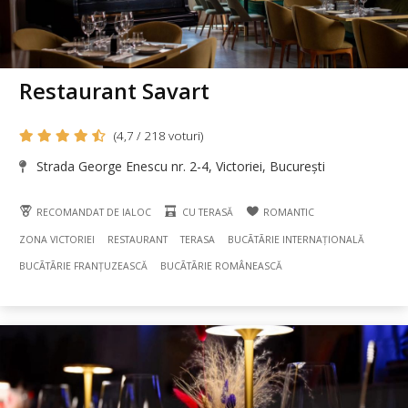
Restaurant Savart
(4,7 / 218 voturi)
Strada George Enescu nr. 2-4, Victoriei, București
RECOMANDAT DE IALOC
CU TERASĂ
ROMANTIC
ZONA VICTORIEI
RESTAURANT
TERASA
BUCÃTÃRIE INTERNAȚIONALĂ
BUCÃTÃRIE FRANȚUZEASCĂ
BUCÃTÃRIE ROMÂNEASCĂ