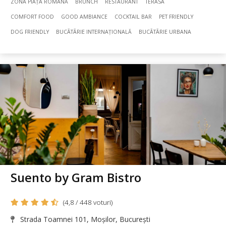
ZONA PIAȚA ROMANĂ
BRUNCH
RESTAURANT
TERASA
COMFORT FOOD
GOOD AMBIANCE
COCKTAIL BAR
PET FRIENDLY
DOG FRIENDLY
BUCÃTÃRIE INTERNAȚIONALĂ
BUCÃTÃRIE URBANA
Suento by Gram Bistro
(4,8 / 448 voturi)
Strada Toamnei 101, Moșilor, București