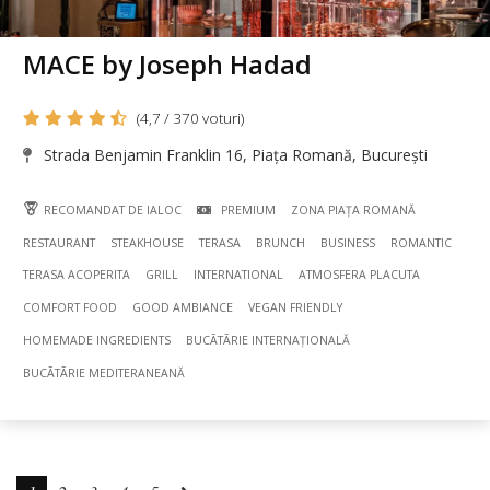
MACE by Joseph Hadad
(4,7 / 370 voturi)
Strada Benjamin Franklin 16, Piața Romană, București
RECOMANDAT DE IALOC
PREMIUM
ZONA PIAȚA ROMANĂ
RESTAURANT
STEAKHOUSE
TERASA
BRUNCH
BUSINESS
ROMANTIC
TERASA ACOPERITA
GRILL
INTERNATIONAL
ATMOSFERA PLACUTA
COMFORT FOOD
GOOD AMBIANCE
VEGAN FRIENDLY
HOMEMADE INGREDIENTS
BUCÃTÃRIE INTERNAȚIONALĂ
BUCÃTÃRIE MEDITERANEANĂ