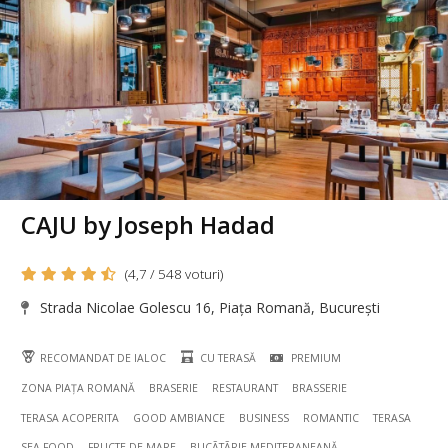
CAJU by Joseph Hadad
(4,7 / 548 voturi)
Strada Nicolae Golescu 16, Piața Romană, București
RECOMANDAT DE IALOC
CU TERASĂ
PREMIUM
ZONA PIAȚA ROMANĂ
BRASERIE
RESTAURANT
BRASSERIE
TERASA ACOPERITA
GOOD AMBIANCE
BUSINESS
ROMANTIC
TERASA
SEA FOOD
FRUCTE DE MARE
BUCÃTÃRIE MEDITERANEANĂ