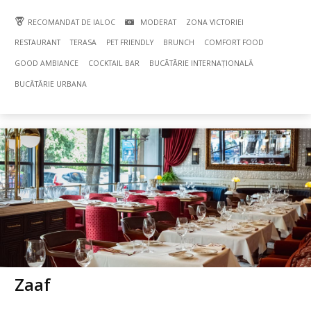
RECOMANDAT DE IALOC
MODERAT
ZONA VICTORIEI
RESTAURANT
TERASA
PET FRIENDLY
BRUNCH
COMFORT FOOD
GOOD AMBIANCE
COCKTAIL BAR
BUCÃTÃRIE INTERNAȚIONALĂ
BUCÃTÃRIE URBANA
Zaaf