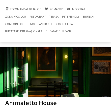
RECOMANDAT DE IALOC
ROMANTIC
MODERAT
ZONA MOȘILOR
RESTAURANT
TERASA
PET FRIENDLY
BRUNCH
COMFORT FOOD
GOOD AMBIANCE
COCKTAIL BAR
BUCÃTÃRIE INTERNAȚIONALĂ
BUCÃTÃRIE URBANA
Animaletto House