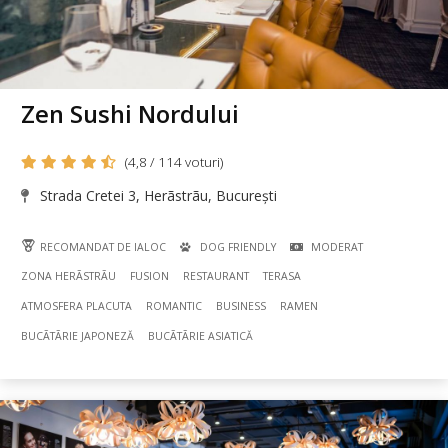
Zen Sushi Nordului
(4,8 / 114 voturi)
Strada Cretei 3, Herãstrãu, București
RECOMANDAT DE IALOC
DOG FRIENDLY
MODERAT
ZONA HERÃSTRÃU
FUSION
RESTAURANT
TERASA
ATMOSFERA PLACUTA
ROMANTIC
BUSINESS
RAMEN
BUCÃTÃRIE JAPONEZĂ
BUCÃTÃRIE ASIATICĂ