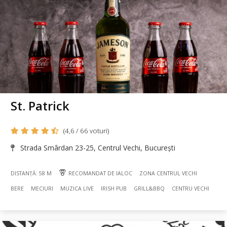
St. Patrick
(4,6 / 66 voturi)
Strada Smârdan 23-25, Centrul Vechi, București
DISTANȚĂ: 58 M
RECOMANDAT DE IALOC
ZONA CENTRUL VECHI
BERE
MECIURI
MUZICA LIVE
IRISH PUB
GRILL&BBQ
CENTRU VECHI