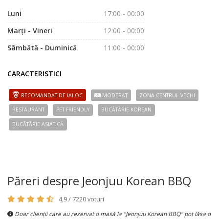
Luni
17:00 - 00:00
Marți - Vineri
12:00 - 00:00
Sâmbătă - Duminică
11:00 - 00:00
CARACTERISTICI
RECOMANDAT DE IALOC
MODERAT
ZONA CENTRUL VECHI
RESTAURANT
PET FRIENDLY
BUCÃTÃRIE KOREAN
BUCÃTÃRIE ASIATICĂ
Păreri despre Jeonjuu Korean BBQ
4,9 / 7220 voturi
Doar clienții care au rezervat o masă la "Jeonjuu Korean BBQ" pot lăsa o