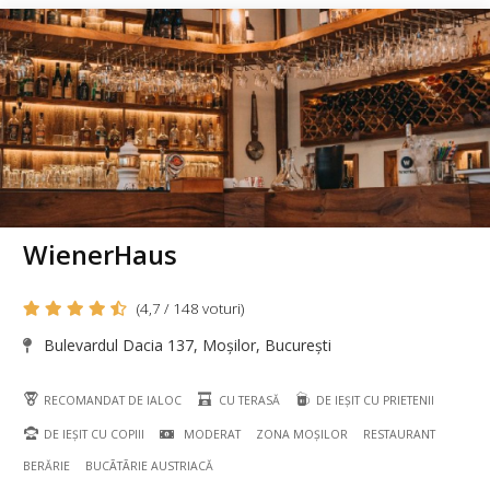
WienerHaus
(4,7 / 148 voturi)
Bulevardul Dacia 137, Moșilor, București
RECOMANDAT DE IALOC
CU TERASĂ
DE IEȘIT CU PRIETENII
DE IEȘIT CU COPIII
MODERAT
ZONA MOȘILOR
RESTAURANT
BERĂRIE
BUCÃTÃRIE AUSTRIACĂ