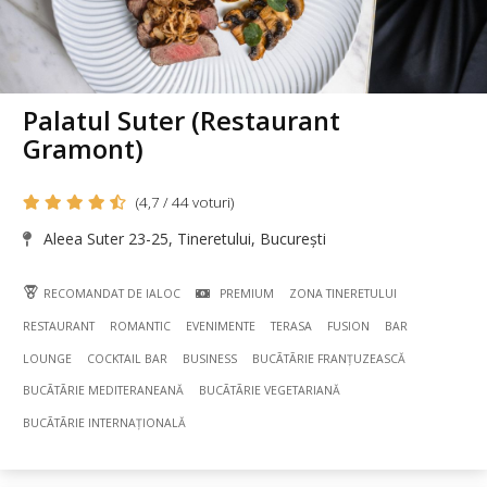
Palatul Suter (Restaurant
Gramont)
(4,7 / 44 voturi)
Aleea Suter 23-25, Tineretului, București
RECOMANDAT DE IALOC
PREMIUM
ZONA TINERETULUI
RESTAURANT
ROMANTIC
EVENIMENTE
TERASA
FUSION
BAR
LOUNGE
COCKTAIL BAR
BUSINESS
BUCÃTÃRIE FRANȚUZEASCĂ
BUCÃTÃRIE MEDITERANEANĂ
BUCÃTÃRIE VEGETARIANĂ
BUCÃTÃRIE INTERNAȚIONALĂ