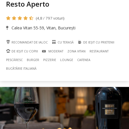
Resto Aperto
(4,8 / 797 voturi)
Calea Vitan 55-59, Vitan, București
RECOMANDAT DE IALOC
CU TERASĂ
DE IEȘIT CU PRIETENII
DE IEȘIT CU COPIII
MODERAT
ZONA VITAN
RESTAURANT
PESCĂRESC
BURGER
PIZZERIE
LOUNGE
CAFENEA
BUCÃTÃRIE ITALIANĂ