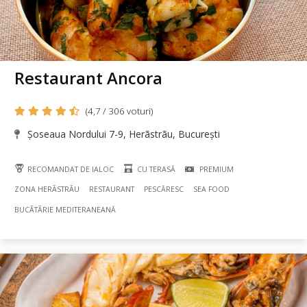
Restaurant Ancora
(4,7 / 306 voturi)
Șoseaua Nordului 7-9, Herãstrãu, București
RECOMANDAT DE IALOC
CU TERASĂ
PREMIUM
ZONA HERÃSTRÃU
RESTAURANT
PESCĂRESC
SEA FOOD
BUCÃTÃRIE MEDITERANEANĂ