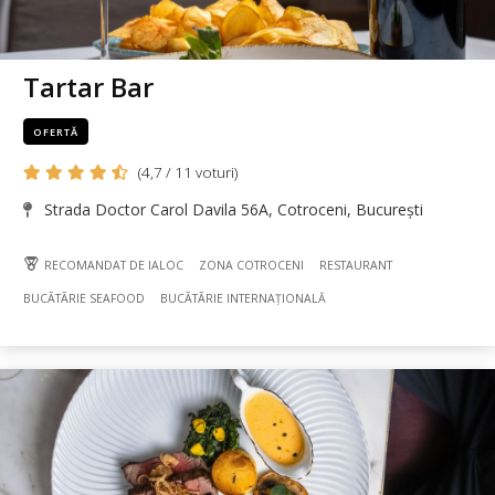
Tartar Bar
OFERTĂ
(4,7 / 11 voturi)
Strada Doctor Carol Davila 56A, Cotroceni, București
RECOMANDAT DE IALOC
ZONA COTROCENI
RESTAURANT
BUCÃTÃRIE SEAFOOD
BUCÃTÃRIE INTERNAȚIONALĂ