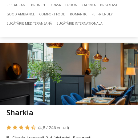
RESTAURANT
BRUNCH
TERASA
FUSION
CAFENEA
BREAKFAST
GOOD AMBIANCE
COMFORT FOOD
ROMANTIC
PET FRIENDLY
BUCÃTÃRIE MEDITERANEANĂ
BUCÃTÃRIE INTERNAȚIONALĂ
Sharkia
(4,8 / 246 voturi)
Strada Luterană 2-4, Victoriei, București