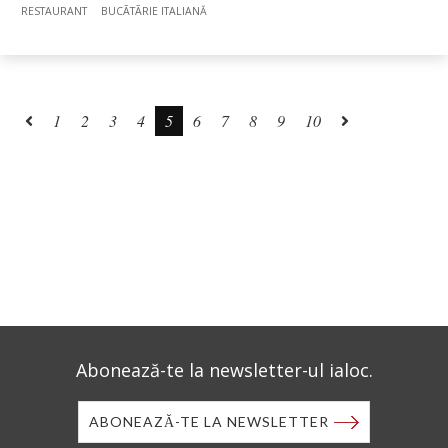
RESTAURANT
BUCÃTÃRIE ITALIANĂ
1
2
3
4
5
6
7
8
9
10
Abonează-te la newsletter-ul ialoc.
ABONEAZĂ-TE LA NEWSLETTER