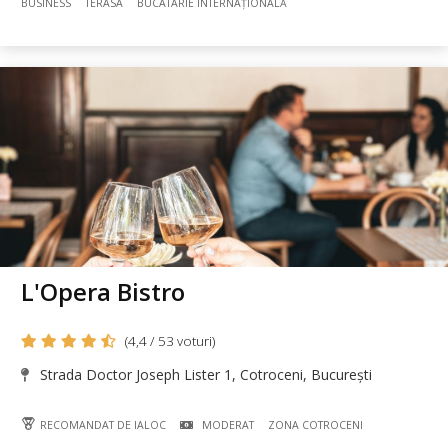
BUSINESS
TERASA
BUCÃTÃRIE INTERNAȚIONALĂ
L'Opera Bistro
(4,4 / 53 voturi)
Strada Doctor Joseph Lister 1, Cotroceni, București
RECOMANDAT DE IALOC
MODERAT
ZONA COTROCENI