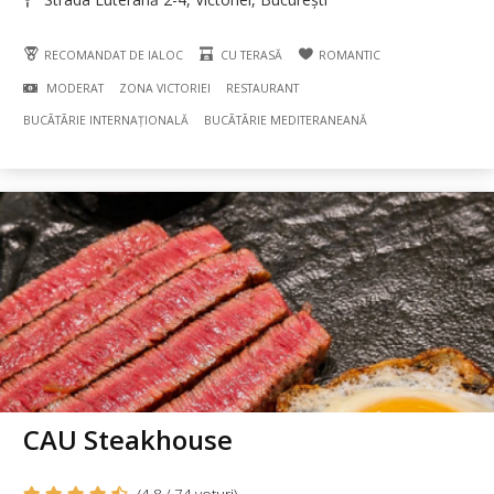
RECOMANDAT DE IALOC
CU TERASĂ
ROMANTIC
MODERAT
ZONA VICTORIEI
RESTAURANT
BUCÃTÃRIE INTERNAȚIONALĂ
BUCÃTÃRIE MEDITERANEANĂ
CAU Steakhouse
(4,8 / 74 voturi)