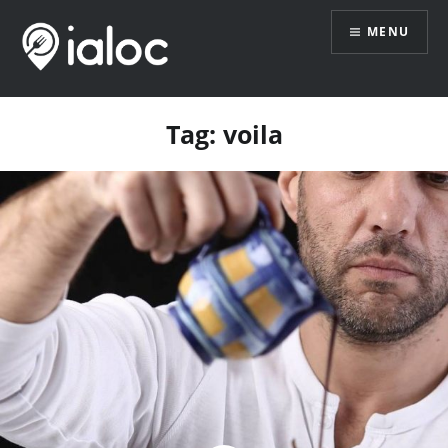
Skip
MENU
to
content
Tag:
voila