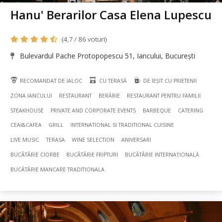
Hanu' Berarilor Casa Elena Lupescu
(4,7 / 86 voturi)
Bulevardul Pache Protopopescu 51, Iancului, București
RECOMANDAT DE IALOC
CU TERASĂ
DE IEȘIT CU PRIETENII
ZONA IANCULUI
RESTAURANT
BERĂRIE
RESTAURANT PENTRU FAMILII
STEAKHOUSE
PRIVATE AND CORPORATE EVENTS
BARBEQUE
CATERING
CEAI&CAFEA
GRILL
INTERNATIONAL SI TRADITIONAL CUISINE
LIVE MUSIC
TERASA
WINE SELECTION
ANIVERSARI
BUCÃTÃRIE CIORBE
BUCÃTÃRIE FRIPTURI
BUCÃTÃRIE INTERNAȚIONALĂ
BUCÃTÃRIE MANCARE TRADITIONALA