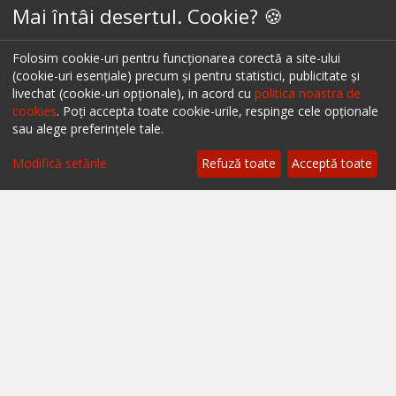
Mai întâi desertul. Cookie? 🍪
A.N.P.C.
Folosim cookie-uri pentru funcționarea corectă a site-ului
A.N.P.C. - SAL
(cookie-uri esențiale) precum și pentru statistici, publicitate și
Setări cookie
livechat (cookie-uri opționale), in acord cu
politica noastra de
cookies
. Poți accepta toate cookie-urile, respinge cele opționale
sau alege preferințele tale.
Filtrează
Restaurante București
Modifică setările
Refuză toate
Acceptă toate
Restaurante Cluj
Restaurante Timișoara
Restaurante Brașov
Restaurante Iași
Restaurante Sibiu
Restaurante Valea Prahovei
Restaurante Litoral