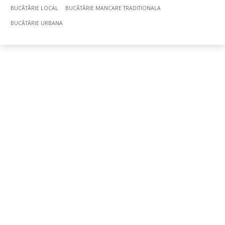
BUCÃTÃRIE LOCAL
BUCÃTÃRIE MANCARE TRADITIONALA
BUCÃTÃRIE URBANA