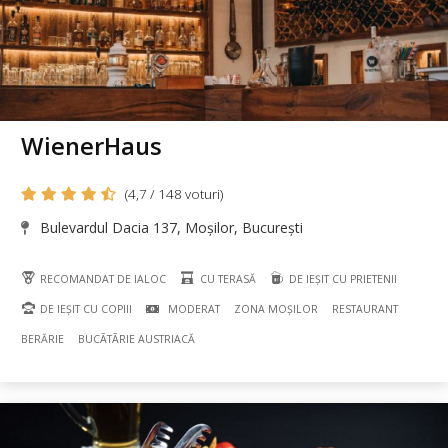
WienerHaus
(4,7 / 148 voturi)
Bulevardul Dacia 137, Moșilor, București
RECOMANDAT DE IALOC
CU TERASĂ
DE IEȘIT CU PRIETENII
DE IEȘIT CU COPIII
MODERAT
ZONA MOȘILOR
RESTAURANT
BERĂRIE
BUCÃTÃRIE AUSTRIACĂ