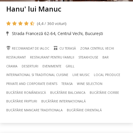
Hanu' lui Manuc
(4,4 / 360 voturi)
Strada Franceză 62-64, Centrul Vechi, București
RECOMANDAT DE IALOC
CU TERASĂ
ZONA CENTRUL VECHI
RESTAURANT
RESTAURANT PENTRU FAMILII
STEAKHOUSE
BAR
CRAMA
DESERTURI
EVENIMENTE
GRILL
INTERNATIONAL SI TRADITIONAL CUISINE
LIVE MUSIC
LOCAL PRODUCE
PRIVATE AND CORPORATE EVENTS
TERASA
WINE SELECTION
BUCÃTÃRIE ROMÂNEASCĂ
BUCÃTÃRIE BALCANICA
BUCÃTÃRIE CIORBE
BUCÃTÃRIE FRIPTURI
BUCÃTÃRIE INTERNAȚIONALĂ
BUCÃTÃRIE MANCARE TRADITIONALA
BUCÃTÃRIE ORIENTALĂ