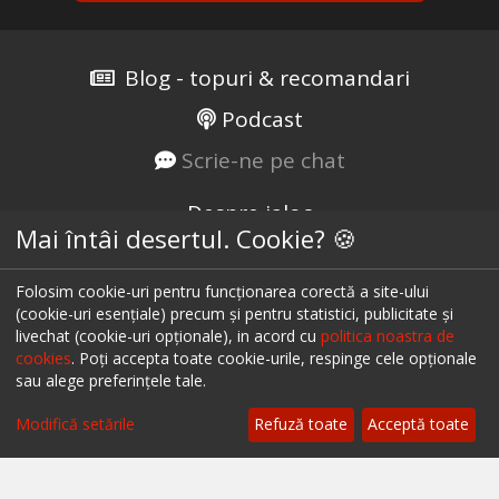
Blog - topuri & recomandari
Podcast
Scrie-ne pe chat
Despre ialoc
Mai întâi desertul. Cookie? 🍪
Confidențialitate
Politica cookies
Folosim cookie-uri pentru funcționarea corectă a site-ului
(cookie-uri esențiale) precum și pentru statistici, publicitate și
Termeni și condiții
livechat (cookie-uri opționale), in acord cu
politica noastra de
cookies
. Poți accepta toate cookie-urile, respinge cele opționale
A.N.P.C.
sau alege preferințele tale.
Filtrează
A.N.P.C. - SAL
Modifică setările
Refuză toate
Acceptă toate
Setări cookie