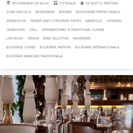
RECOMANDAT DE IALOC
CU TERASĂ
DE IEȘIT CU PRIETENII
ZONA IANCULUI
RESTAURANT
BERĂRIE
RESTAURANT PENTRU FAMILII
STEAKHOUSE
PRIVATE AND CORPORATE EVENTS
BARBEQUE
CATERING
CEAI&CAFEA
GRILL
INTERNATIONAL SI TRADITIONAL CUISINE
LIVE MUSIC
TERASA
WINE SELECTION
ANIVERSARI
BUCÃTÃRIE CIORBE
BUCÃTÃRIE FRIPTURI
BUCÃTÃRIE INTERNAȚIONALĂ
BUCÃTÃRIE MANCARE TRADITIONALA