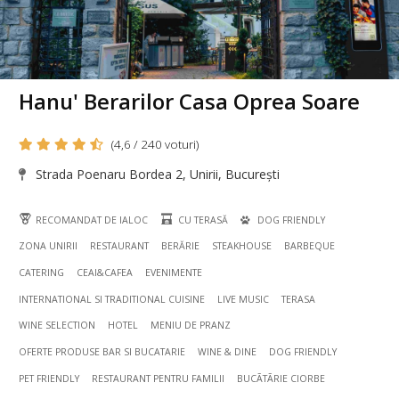
Hanu' Berarilor Casa Oprea Soare
(4,6 / 240 voturi)
Strada Poenaru Bordea 2, Unirii, București
RECOMANDAT DE IALOC
CU TERASĂ
DOG FRIENDLY
ZONA UNIRII
RESTAURANT
BERĂRIE
STEAKHOUSE
BARBEQUE
CATERING
CEAI&CAFEA
EVENIMENTE
INTERNATIONAL SI TRADITIONAL CUISINE
LIVE MUSIC
TERASA
WINE SELECTION
HOTEL
MENIU DE PRANZ
OFERTE PRODUSE BAR SI BUCATARIE
WINE & DINE
DOG FRIENDLY
PET FRIENDLY
RESTAURANT PENTRU FAMILII
BUCÃTÃRIE CIORBE