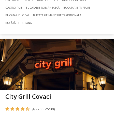
LIVE MUSIC
EVENTS
WINE SELECTION
GRADINA DE VARA
GASTRO-PUB
BUCÃTÃRIE ROMÂNEASCĂ
BUCÃTÃRIE FRIPTURI
BUCÃTÃRIE LOCAL
BUCÃTÃRIE MANCARE TRADITIONALA
BUCÃTÃRIE URBANA
City Grill Covaci
(4,2 / 33 voturi)