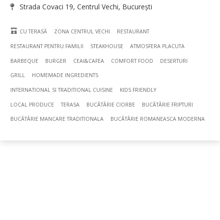
Strada Covaci 19, Centrul Vechi, București
CU TERASĂ
ZONA CENTRUL VECHI
RESTAURANT
RESTAURANT PENTRU FAMILII
STEAKHOUSE
ATMOSFERA PLACUTA
BARBEQUE
BURGER
CEAI&CAFEA
COMFORT FOOD
DESERTURI
GRILL
HOMEMADE INGREDIENTS
INTERNATIONAL SI TRADITIONAL CUISINE
KIDS FRIENDLY
LOCAL PRODUCE
TERASA
BUCÃTÃRIE CIORBE
BUCÃTÃRIE FRIPTURI
BUCÃTÃRIE MANCARE TRADITIONALA
BUCÃTÃRIE ROMANEASCA MODERNA