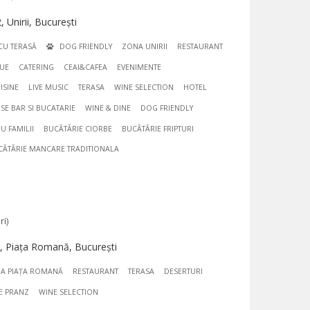
Unirii, București
CU TERASĂ
DOG FRIENDLY
ZONA UNIRII
RESTAURANT
UE
CATERING
CEAI&CAFEA
EVENIMENTE
ISINE
LIVE MUSIC
TERASA
WINE SELECTION
HOTEL
SE BAR SI BUCATARIE
WINE & DINE
DOG FRIENDLY
U FAMILII
BUCÃTÃRIE CIORBE
BUCÃTÃRIE FRIPTURI
CÃTÃRIE MANCARE TRADITIONALA
ri)
, Piața Romană, București
A PIAȚA ROMANĂ
RESTAURANT
TERASA
DESERTURI
E PRANZ
WINE SELECTION