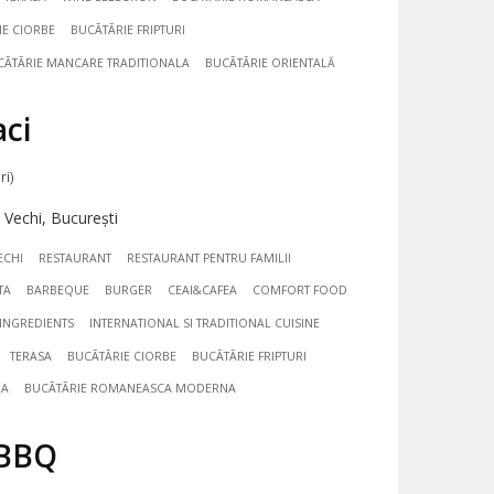
IE CIORBE
BUCÃTÃRIE FRIPTURI
CÃTÃRIE MANCARE TRADITIONALA
BUCÃTÃRIE ORIENTALĂ
aci
ri)
 Vechi, București
ECHI
RESTAURANT
RESTAURANT PENTRU FAMILII
TA
BARBEQUE
BURGER
CEAI&CAFEA
COMFORT FOOD
NGREDIENTS
INTERNATIONAL SI TRADITIONAL CUISINE
TERASA
BUCÃTÃRIE CIORBE
BUCÃTÃRIE FRIPTURI
LA
BUCÃTÃRIE ROMANEASCA MODERNA
aBBQ