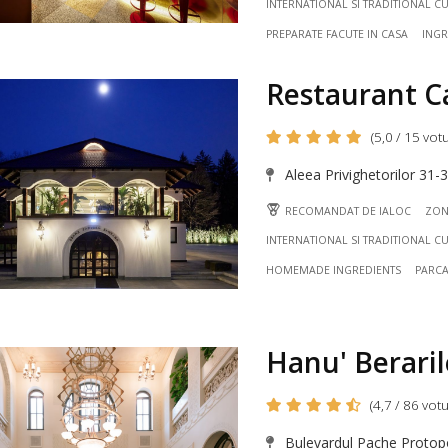
INTERNATIONAL SI TRADITIONAL CU
PREPARATE FACUTE IN CASA
INGR
Restaurant C
(5,0 / 15 votu
Aleea Privighetorilor 31-
RECOMANDAT DE IALOC
ZON
INTERNATIONAL SI TRADITIONAL CU
HOMEMADE INGREDIENTS
PARC
Hanu' Berari
(4,7 / 86 votu
Bulevardul Pache Protopo