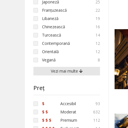
Japoneză
25
Franțuzească
22
Libaneză
19
Chinezească
16
Turcească
14
Contemporană
12
Orientală
12
Vegană
8
Vezi mai multe
Preț
$
Accesibil
93
$ $
Moderat
632
$ $ $
Premium
112