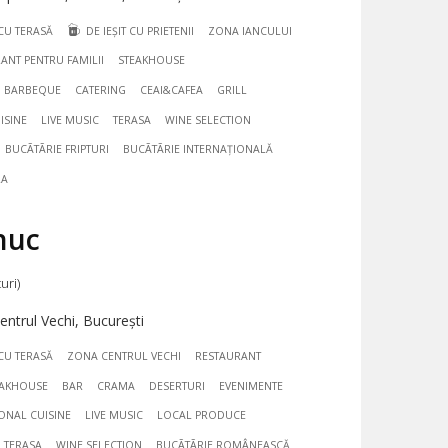
CU TERASĂ
DE IEȘIT CU PRIETENII
ZONA IANCULUI
ANT PENTRU FAMILII
STEAKHOUSE
BARBEQUE
CATERING
CEAI&CAFEA
GRILL
ISINE
LIVE MUSIC
TERASA
WINE SELECTION
BUCÃTÃRIE FRIPTURI
BUCÃTÃRIE INTERNAȚIONALĂ
LA
nuc
uri)
ntrul Vechi, București
CU TERASĂ
ZONA CENTRUL VECHI
RESTAURANT
EAKHOUSE
BAR
CRAMA
DESERTURI
EVENIMENTE
IONAL CUISINE
LIVE MUSIC
LOCAL PRODUCE
TERASA
WINE SELECTION
BUCÃTÃRIE ROMÂNEASCĂ