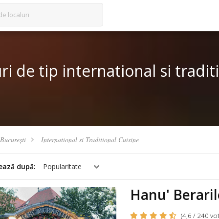
de localuri
i de tip international si tradit
București
International si Traditional Cuisine
ează după:
Popularitate
Hanu' Berari
(4,6 / 240 vot