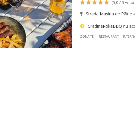
(5,0 / 5 voturi
Strada Mașina de Pâine 4
GradinaRokaBBQ nu accep
ZONA TEI
RESTAURANT
INTERN