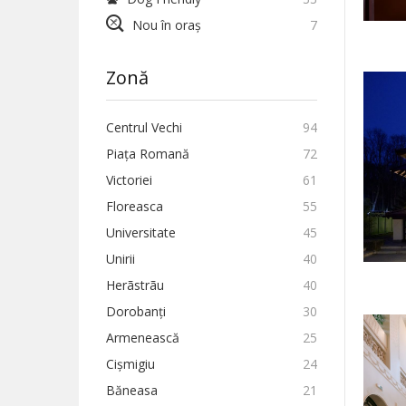
Nou în oraș
7
Zonă
Centrul Vechi
94
Piața Romană
72
Victoriei
61
Floreasca
55
Universitate
45
Unirii
40
Herãstrãu
40
Dorobanți
30
Armenească
25
Cișmigiu
24
Băneasa
21