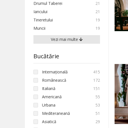
Drumul Taberei
21
Iancului
21
Tineretului
19
Muncii
19
Vezi mai multe
Bucătărie
Internațională
415
Românească
172
Italiană
151
Americană
55
Urbana
53
Mediteraneană
51
Asiatică
29