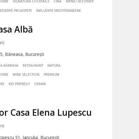
ISINE
SIGNATURA COCKTAILS
CINA
MENIU SEZONIER
EDIENTE PROASPETE
INFLUENTE MEDITERANEENE
asa Albă
ri)
35, Băneasa, București
A BĂNEASA
RESTAURANT
NATURA
ISINE
WINE SELECTION
PREMIUM
ARE
KID FRIENDLY
CRAMA
lor Casa Elena Lupescu
ri)
pescu 51, Iancului, București