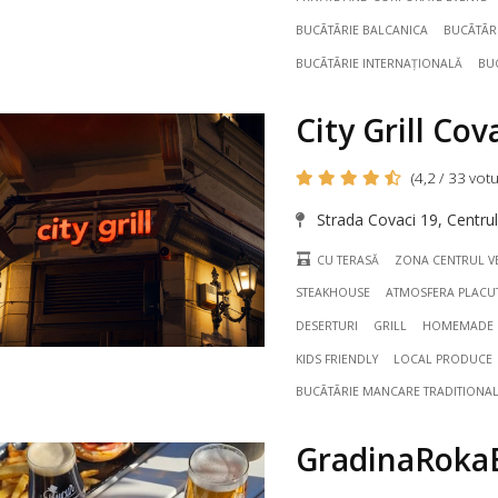
BUCÃTÃRIE BALCANICA
BUCÃTÃR
BUCÃTÃRIE INTERNAȚIONALĂ
BU
City Grill Cov
(4,2 / 33 votu
Strada Covaci 19, Centrul
CU TERASĂ
ZONA CENTRUL V
STEAKHOUSE
ATMOSFERA PLACU
DESERTURI
GRILL
HOMEMADE I
KIDS FRIENDLY
LOCAL PRODUCE
BUCÃTÃRIE MANCARE TRADITIONA
GradinaRok