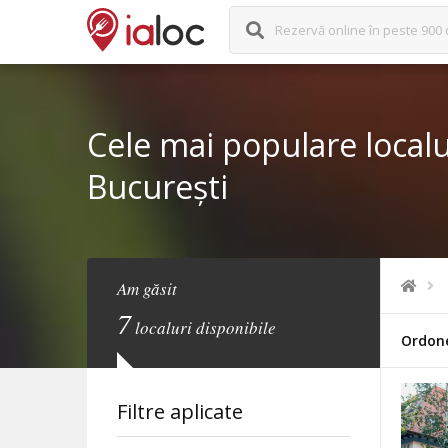
Rezervă online în peste 900 
Cele mai populare localur
București
Am găsit
7
localuri disponibile
Ordon
Filtre aplicate