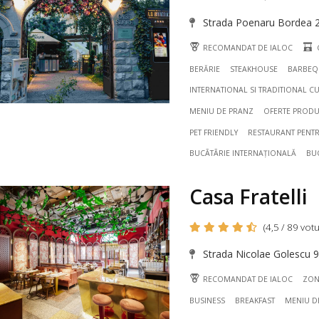
Strada Poenaru Bordea 2, 
RECOMANDAT DE IALOC
BERĂRIE
STEAKHOUSE
BARBEQ
INTERNATIONAL SI TRADITIONAL CU
MENIU DE PRANZ
OFERTE PRODU
PET FRIENDLY
RESTAURANT PENTR
BUCÃTÃRIE INTERNAȚIONALĂ
BU
Casa Fratelli
(4,5 / 89 votu
Strada Nicolae Golescu 9
RECOMANDAT DE IALOC
ZON
BUSINESS
BREAKFAST
MENIU D