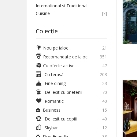
International si Traditional
Cuisine
[x]
Colecție
Nou pe ialoc
21
Recomandate de ialoc
351
Cu oferte active
47
Cu terasă
203
Fine dining
23
De ieșit cu prietenii
70
Romantic
40
Business
15
De ieșit cu copiii
40
Skybar
12
Dog Friendly
33