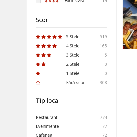
$ $ $ $
Exclusivist
14
Scor
5 Stele
519
4 Stele
165
3 Stele
5
2 Stele
0
1 Stele
0
Fără scor
308
Tip local
Restaurant
774
Evenimente
77
Cafenea
72