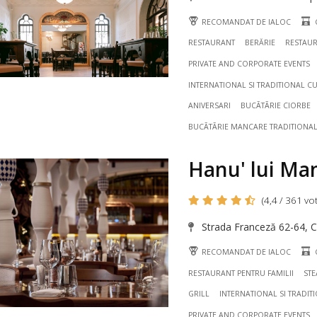
RECOMANDAT DE IALOC
RESTAURANT
BERĂRIE
RESTAUR
PRIVATE AND CORPORATE EVENTS
INTERNATIONAL SI TRADITIONAL CU
ANIVERSARI
BUCÃTÃRIE CIORBE
BUCÃTÃRIE MANCARE TRADITIONA
Hanu' lui Ma
(4,4 / 361 vot
Strada Franceză 62-64, Ce
RECOMANDAT DE IALOC
RESTAURANT PENTRU FAMILII
ST
GRILL
INTERNATIONAL SI TRADIT
PRIVATE AND CORPORATE EVENTS