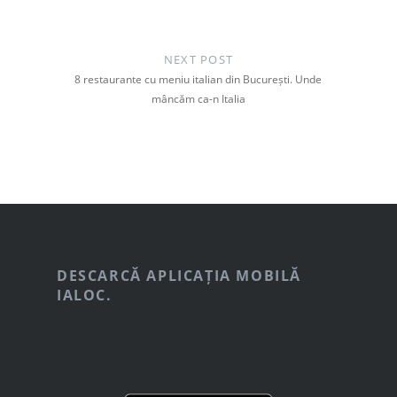
NEXT POST
8 restaurante cu meniu italian din București. Unde
mâncăm ca-n Italia
DESCARCĂ APLICAȚIA MOBILĂ
IALOC.