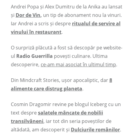
Andrei Popa și Alex Dumitru de la Anika au lansat
și
Dor de Vin
,
un tip de abonament nou la vinuri.
Iar Andrei a scris și despre
ritualul de servire al
vinului în restaurant
.
O surpriză plăcută a fost să descopăr pe website-
ul
Radio Guerrilla
povești culinare. Ultima
descoperire,
ce-am mai asociat în ultimul timp
.
Din Mindcraft Stories, ușor apocaliptic, dar
8
alimente care distrug planeta
.
Cosmin Dragomir revine pe blogul Iceberg cu un
text despre
salatele mâncate de nobilii
transilvăneni
, iar tot din seria poveștilor de
altădată, am descoperit și
Dulciurile românilor
.