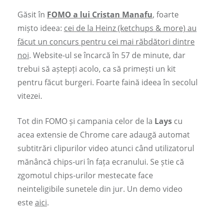
Găsit în
FOMO a lui Cristan Manafu
, foarte
mișto ideea:
cei de la Heinz (ketchups & more) au
făcut un concurs pentru cei mai răbdători dintre
noi
. Website-ul se încarcă în 57 de minute, dar
trebui să aștepți acolo, ca să primești un kit
pentru făcut burgeri. Foarte faină ideea în secolul
vitezei.
Tot din FOMO și campania celor de la
Lays
cu
acea extensie de Chrome care adaugă automat
subtitrări clipurilor video atunci când utilizatorul
mănâncă chips-uri în fața ecranului. Se știe că
zgomotul chips-urilor mestecate face
neinteligibile sunetele din jur. Un demo video
este
aici
.