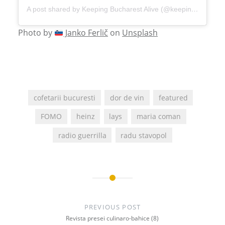
A post shared by Keeping Bucharest Alive (@keepingbucharestalive)
Photo by
Janko Ferlič
on
Unsplash
cofetarii bucuresti
dor de vin
featured
FOMO
heinz
lays
maria coman
radio guerrilla
radu stavopol
Post
navigation
PREVIOUS POST
Revista presei culinaro-bahice (8)