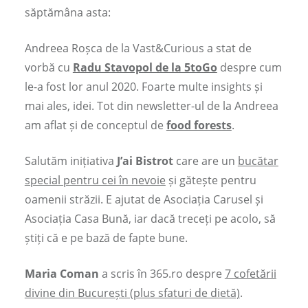
săptămâna asta:
Andreea Roșca de la Vast&Curious a stat de
vorbă cu
Radu Stavopol de la 5toGo
despre cum
le-a fost lor anul 2020. Foarte multe insights și
mai ales, idei. Tot din newsletter-ul de la Andreea
am aflat și de conceptul de
food forests
.
Salutăm inițiativa
J’ai Bistrot
care are un
bucătar
special pentru cei în nevoie
și gătește pentru
oamenii străzii. E ajutat de Asociația Carusel și
Asociația Casa Bună, iar dacă treceți pe acolo, să
știți că e pe bază de fapte bune.
Maria Coman
a scris în 365.ro despre
7 cofetării
divine din București (plus sfaturi de dietă)
.