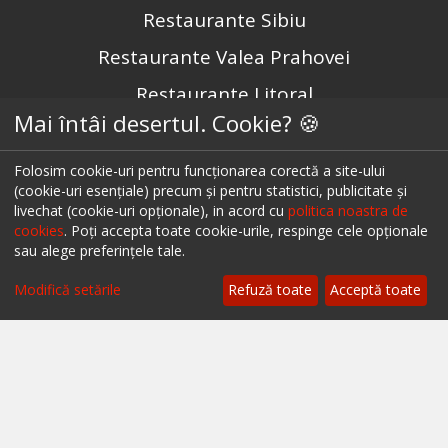
Restaurante Sibiu
Restaurante Valea Prahovei
Restaurante Litoral
Mai întâi desertul. Cookie? 🍪
Restaurante Bacău
Restaurante Suceava
Folosim cookie-uri pentru funcționarea corectă a site-ului
(cookie-uri esențiale) precum și pentru statistici, publicitate și
Restaurante Oradea
livechat (cookie-uri opționale), in acord cu
politica noastra de
cookies
. Poți accepta toate cookie-urile, respinge cele opționale
Restaurante Galati
sau alege preferințele tale.
Restaurante Focșani
Modifică setările
Refuză toate
Acceptă toate
Restaurante Botoșani
Restaurante Câmpina
Restaurante Târgu Mureș
Restaurante Târgu Jiu