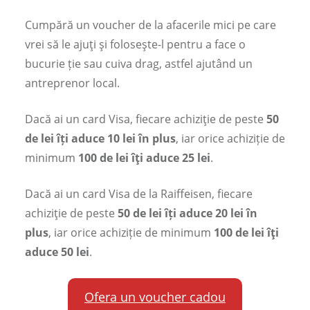
Cumpără un voucher de la afacerile mici pe care
vrei să le ajuţi şi foloseşte-l pentru a face o
bucurie ție sau cuiva drag, astfel ajutând un
antreprenor local.
Dacă ai un card Visa, fiecare achiziţie de peste
50
de lei îți aduce 10 lei în plus
, iar orice achiziție de
minimum
100 de lei îţi aduce 25 lei
.
Dacă ai un card Visa de la Raiffeisen, fiecare
achiziţie de peste
50 de lei îți aduce 20 lei în
plus
, iar orice achiziție de minimum
100 de lei îţi
aduce 50 lei
.
Ofera un voucher cadou