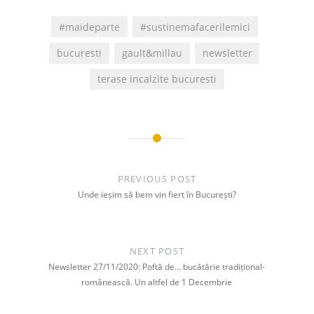
#maideparte
#sustinemafacerilemici
bucuresti
gault&millau
newsletter
terase incalzite bucuresti
Post
navigation
PREVIOUS POST
Unde ieșim să bem vin fiert în București?
NEXT POST
Newsletter 27/11/2020: Poftă de… bucătărie tradițional-
românească. Un altfel de 1 Decembrie