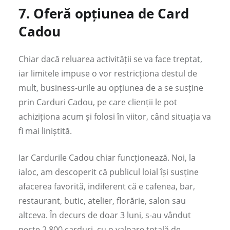
7.
Oferă opțiunea de Card
Cadou
Chiar dacă reluarea activității se va face treptat,
iar limitele impuse o vor restricționa destul de
mult, business-urile au opțiunea de a se susține
prin Carduri Cadou, pe care clienții le pot
achiziționa acum și folosi în viitor, când situația va
fi mai liniștită.
Iar Cardurile Cadou chiar funcționează. Noi, la
ialoc, am descoperit că publicul loial își susține
afacerea favorită, indiferent că e cafenea, bar,
restaurant, butic, atelier, florărie, salon sau
altceva. În decurs de doar 3 luni, s-au vândut
peste 2,800 carduri, cu o valoare totală de