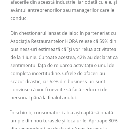
afacerile din această industrie, iar odată cu ele, și
avântul antreprenorilor sau managerilor care le
conduc.
Din chestionarul lansat de ialoc în parteneriat cu
Asociația Restaurantelor HORA reiese că 59% din
business-uri estimează că își vor relua activitatea
de la 1 iunie. Cu toate acestea, 42% au declarat că
sentimentul față de reluarea activității e unul de
completă incertitudine. Cifrele de afaceri au
scăzut drastic, iar 62% din business-uri sunt
convinse că vor fi nevoite să facă reduceri de
personal până la finalul anului.
În schimb, consumatorii abia așteaptă să poată
umple din nou terasele și localurile. Aproape 30%
din respondenți au declarat că vor frecventa