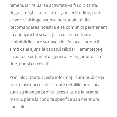
nimeni, iar reluarea activității va fi solicitantă.
Reguli, măști, limite, stres și incertitudine, toate
se vor răsfrânge asupra personalului tău.
Recomandarea noastră e să comunici permanent
cu angajații tăi și să îi ții la curent cu toate
schimbările care vor avea loc în local. Iar dacă
simți că ai ajuns la capătul răbdării, amintește-ți
că ăsta e sentimentul general. Fii îngăduitor cu
tine, dar și cu ceilalți.
Prin ialoc, toate aceste informații sunt publice și
foarte ușor accesibile. Toate detaliile unui local
sunt strânse pe profilul acestuia, de la orar și
meniu, până la condiții specifice sau mențiuni
speciale.