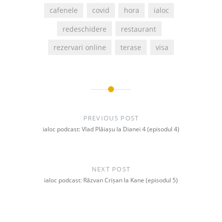
cafenele
covid
hora
ialoc
redeschidere
restaurant
rezervari online
terase
visa
Post
navigation
PREVIOUS POST
ialoc podcast: Vlad Plăiașu la Dianei 4 (episodul 4)
NEXT POST
ialoc podcast: Răzvan Crișan la Kane (episodul 5)