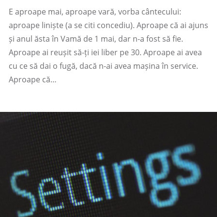
E aproape mai, aproape vară, vorba cântecului:
aproape liniște (a se citi concediu). Aproape că ai ajuns
și anul ăsta în Vamă de 1 mai, dar n-a fost să fie.
Aproape ai reușit să-ți iei liber pe 30. Aproape ai avea
cu ce să dai o fugă, dacă n-ai avea mașina în service.
Aproape că…