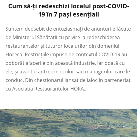
Cum să-ți redeschizi localul post-COVID-
19 în 7 pași esențiali
Suntem deosebit de entuziasmați de anunțurile făcute
de Ministerul Sănătății cu privire la redeschiderea
restaurantelor și tuturor localurilor din domeniul
Horeca. Restricțiile impuse de contextul COVID-19 au
doborât afacerile din această industrie, iar odată cu
ele, și avântul antreprenorilor sau managerilor care le
conduc. Din chestionarul lansat de ialoc în parteneriat
cu Asociația Restaurantelor HORA…