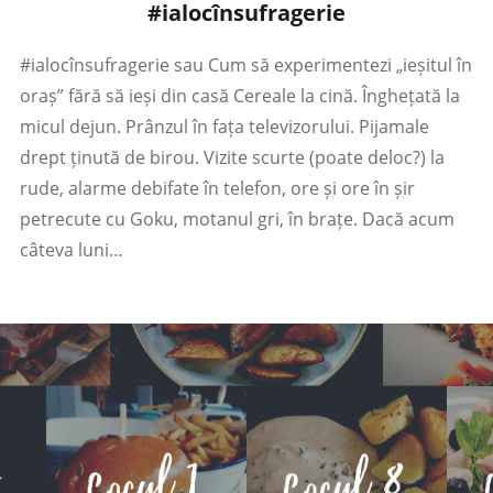
#ialocînsufragerie
#ialocînsufragerie sau Cum să experimentezi „ieșitul în
oraș” fără să ieși din casă Cereale la cină. Înghețată la
micul dejun. Prânzul în fața televizorului. Pijamale
drept ținută de birou. Vizite scurte (poate deloc?) la
rude, alarme debifate în telefon, ore și ore în șir
petrecute cu Goku, motanul gri, în brațe. Dacă acum
câteva luni…