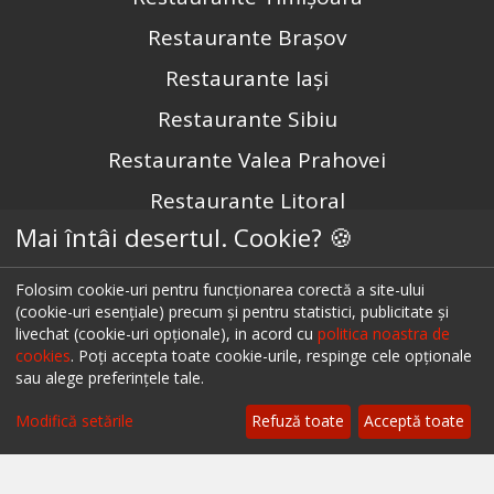
Restaurante Brașov
Restaurante Iași
Restaurante Sibiu
Restaurante Valea Prahovei
Restaurante Litoral
Mai întâi desertul. Cookie? 🍪
Restaurante Bacău
Restaurante Suceava
Folosim cookie-uri pentru funcționarea corectă a site-ului
(cookie-uri esențiale) precum și pentru statistici, publicitate și
Restaurante Oradea
livechat (cookie-uri opționale), in acord cu
politica noastra de
cookies
. Poți accepta toate cookie-urile, respinge cele opționale
Restaurante Galati
sau alege preferințele tale.
Filtrează
Restaurante Focșani
Modifică setările
Refuză toate
Acceptă toate
Restaurante Botoșani
Restaurante Câmpina