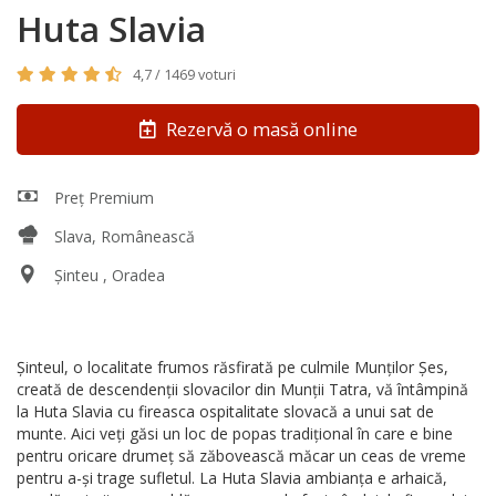
Huta Slavia
4,7 / 1469 voturi
Rezervă o masă online
Preț Premium
Slava, Românească
Șinteu , Oradea
Șinteul, o localitate frumos răsfirată pe culmile Munților Șes,
creată de descendenții slovacilor din Munții Tatra, vă întâmpină
la Huta Slavia cu fireasca ospitalitate slovacă a unui sat de
munte. Aici veți găsi un loc de popas tradițional în care e bine
pentru oricare drumeț să zăbovească măcar un ceas de vreme
pentru a-și trage sufletul. La Huta Slavia ambianța e arhaică,