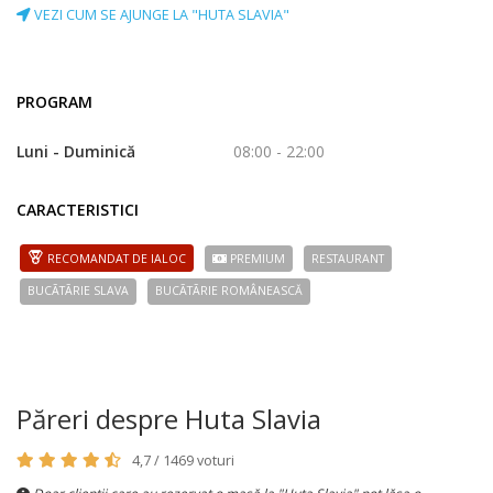
VEZI CUM SE AJUNGE LA "HUTA SLAVIA"
PROGRAM
Luni - Duminică
08:00 - 22:00
CARACTERISTICI
RECOMANDAT DE IALOC
PREMIUM
RESTAURANT
BUCÃTÃRIE SLAVA
BUCÃTÃRIE ROMÂNEASCĂ
Păreri despre Huta Slavia
4,7 / 1469 voturi
Doar clienții care au rezervat o masă la "Huta Slavia" pot lăsa o