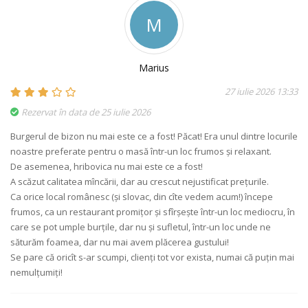
M
Marius
27 iulie 2026 13:33
Rezervat în data de 25 iulie 2026
Burgerul de bizon nu mai este ce a fost! Păcat! Era unul dintre locurile
noastre preferate pentru o masă într-un loc frumos și relaxant.
De asemenea, hribovica nu mai este ce a fost!
A scăzut calitatea mîncării, dar au crescut nejustificat prețurile.
Ca orice local românesc (și slovac, din cîte vedem acum!) începe
frumos, ca un restaurant promițor și sfîrșește într-un loc mediocru, în
care se pot umple burțile, dar nu și sufletul, într-un loc unde ne
săturăm foamea, dar nu mai avem plăcerea gustului!
Se pare că oricît s-ar scumpi, clienți tot vor exista, numai că puțin mai
nemulțumiți!