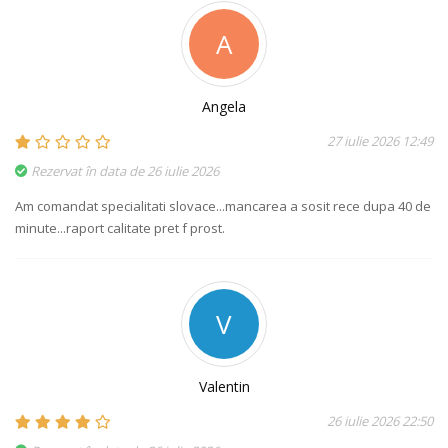
A
Angela
27 iulie 2026 12:49
Rezervat în data de 26 iulie 2026
Am comandat specialitati slovace...mancarea a sosit rece dupa 40 de
minute...raport calitate pret f prost.
V
Valentin
26 iulie 2026 22:50