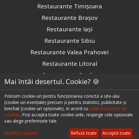
Restaurante Timișoara
Restaurante Brașov
Restaurante Iași
Restaurante Sibiu
Restaurante Valea Prahovei
Restaurante Litoral
Restaurante Bacău
Mai întâi desertul. Cookie? 🍪
Restaurante Suceava
Folosim cookie-uri pentru funcționarea corectă a site-ului
Restaurante Oradea
(cookie-uri esențiale) precum și pentru statistici, publicitate și
livechat (cookie-uri opționale), in acord cu
politica noastra de
Restaurante Galati
cookies
. Poți accepta toate cookie-urile, respinge cele opționale
Restaurante Focșani
sau alege preferințele tale.
Restaurante Botoșani
Modifică setările
Refuză toate
Acceptă toate