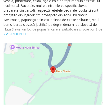
veselă, primitoare, caldă, așa cum e de fapt rânduiala firescului
tradițional. Bucatele, multe dintre ele cu specific slovac
preparate din cartofi, respectă rețetele vechi ale locului și sunt
pregătite din ingrediente proaspete din zonă. Plăcintele
savuroase, papanașii delicioși, palinca de cireșe sălbatice, vinul
bun și berea slovacă justifică pe deplin denumirea slovacă de
Huta Slavia: un loc de popas în care e sărbătoare și voie bună de
fiecare dată când drumeții trec pragul hanului din Șinteu.
+ VEZI MAI MULT