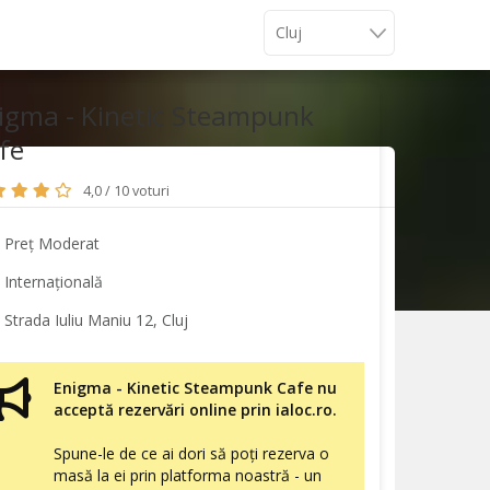
igma - Kinetic Steampunk
fe
4,0 / 10 voturi
Preț Moderat
Internațională
Strada Iuliu Maniu 12, Cluj
Enigma - Kinetic Steampunk Cafe nu
acceptă rezervări online prin ialoc.ro.
Spune-le de ce ai dori să poți rezerva o
masă la ei prin platforma noastră - un