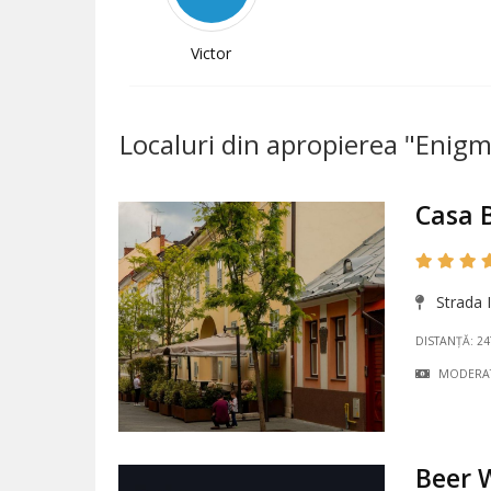
Victor
Localuri din apropierea "Enig
Casa 
Strada I
DISTANȚĂ: 2
MODERA
Beer 