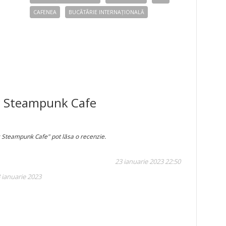
CAFENEA
BUCÃTÃRIE INTERNAȚIONALĂ
ic Steampunk Cafe
c Steampunk Cafe" pot lăsa o recenzie.
23 ianuarie 2023 22:50
 ianuarie 2023