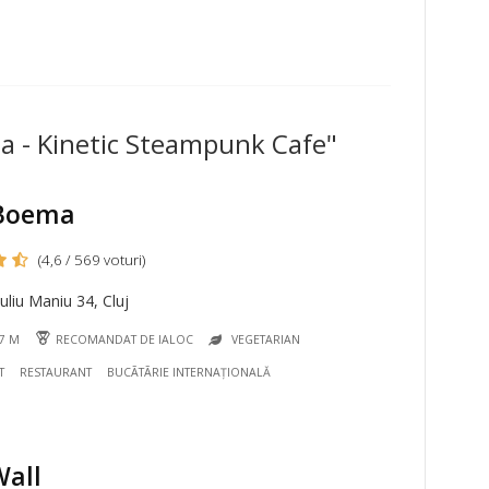
ma - Kinetic Steampunk Cafe"
Boema
(4,6 / 569 voturi)
uliu Maniu 34, Cluj
47 M
RECOMANDAT DE IALOC
VEGETARIAN
T
RESTAURANT
BUCÃTÃRIE INTERNAȚIONALĂ
Wall