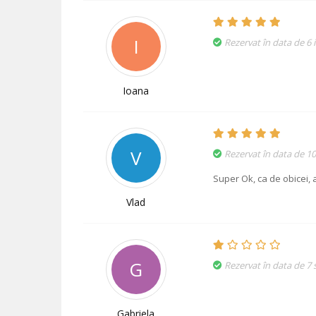
I
Rezervat în data de 6 
Ioana
V
Rezervat în data de 1
Super Ok, ca de obicei, a
Vlad
G
Rezervat în data de 7
Gabriela