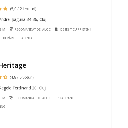
(5,0 / 21 voturi)
ndrei Șaguna 34-36, Cluj
18 M
RECOMANDAT DE IALOC
DE IEȘIT CU PRIETENII
BERĂRIE
CAFENEA
Heritage
(4,8 / 6 voturi)
egele Ferdinand 20, Cluj
00 M
RECOMANDAT DE IALOC
RESTAURANT
NING