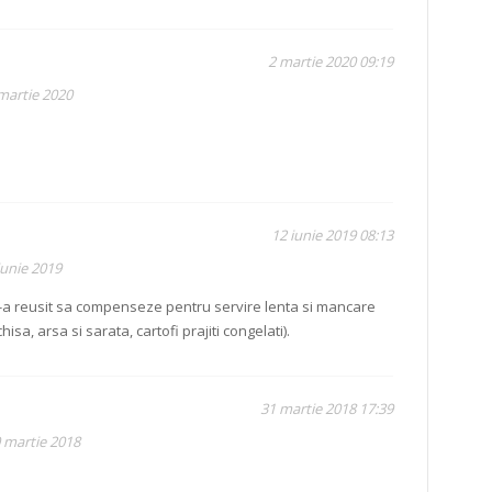
2 martie 2020 09:19
 martie 2020
12 iunie 2019 08:13
iunie 2019
-a reusit sa compenseze pentru servire lenta si mancare
chisa, arsa si sarata, cartofi prajiti congelati).
31 martie 2018 17:39
0 martie 2018