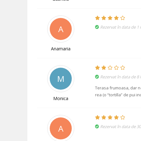
A
Rezervat în data de 1
Anamaria
M
Rezervat în data de 8 
Terasa frumoasa, dar n
rea (o “tortilla” de pui in
Monica
A
Rezervat în data de 3