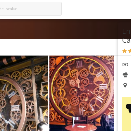
de localuri
En
Ca