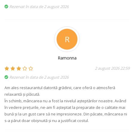
Rezervat în data de 2 august 2026
R
Ramonna
2 august 2026 22:59
Rezervat în data de 2 august 2026
Am ales restaurantul datorită grădinii, care oferă o atmosferă
relaxantă și plăcută.
În schimb, mâncarea nu a fost la nivelul așteptărilor noastre. Având
în vedere prețurile, ne-am fi așteptat la preparate de o calitate mai
bună și la un gust care să ne impresioneze. Din păcate, mâncarea ni
s-a părut doar obișnuită și nu a justificat costul.