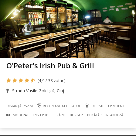
O'Peter's Irish Pub & Grill
(4,9 / 38 voturi)
Strada Vasile Goldiș 4, Cluj
DISTANȚĂ: 752 M
RECOMANDAT DE IALOC
DE IEȘIT CU PRIETENII
MODERAT
IRISH PUB
BERĂRIE
BURGER
BUCÃTÃRIE IRLANDEZĂ