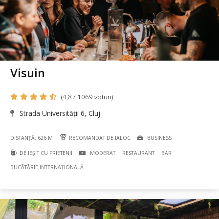
Visuin
(4,8 / 1069 voturi)
Strada Universității 6, Cluj
DISTANȚĂ: 626 M
RECOMANDAT DE IALOC
BUSINESS
DE IEȘIT CU PRIETENII
MODERAT
RESTAURANT
BAR
BUCÃTÃRIE INTERNAȚIONALĂ