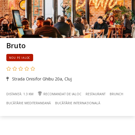
Bruto
NOU PE IALOC
Strada Onisifor Ghibu 20a, Cluj
DISTANȚĂ: 1.3 KM
RECOMANDAT DE IALOC
RESTAURANT
BRUNCH
BUCÃTÃRIE MEDITERANEANĂ
BUCÃTÃRIE INTERNAȚIONALĂ