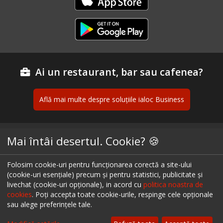
Ai un restaurant, bar sau cafenea?
Află mai multe despre soluțiile ialoc Business
Mai întâi desertul. Cookie? 🍪
Blog - topuri & recomandari
Podcast
Folosim cookie-uri pentru funcționarea corectă a site-ului
(cookie-uri esențiale) precum și pentru statistici, publicitate și
Scrie-ne pe chat
livechat (cookie-uri opționale), in acord cu
politica noastra de
cookies
. Poți accepta toate cookie-urile, respinge cele opționale
Despre ialoc
sau alege preferințele tale.
Confidențialitate