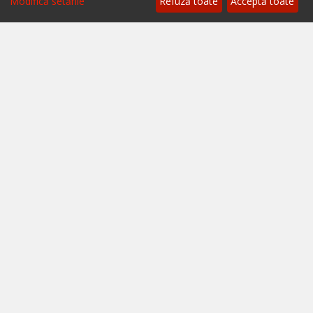
Modifică setările
Refuză toate
Acceptă toate
Politica cookies
Termeni și condiții
A.N.P.C.
A.N.P.C. - SAL
Setări cookie
Restaurante București
Restaurante Cluj
Restaurante Timișoara
Restaurante Brașov
Restaurante Iași
Restaurante Sibiu