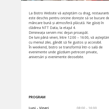
La Bistro Website vă așteptăm cu drag, restaurant
este deschis pentru oricine dorește să se bucure d
mâncare bună și atmosferă plăcută. Ne găsiți în
clădirea NTT Data, la etajul 4.
Dimineața servim mic dejun proaspăt.
De luni până vineri, între 12:00 – 16:00, vă așteptă
cu meniul zilei, gândit să fie gustos și accesibil.
În weekend, bistro se transformă într-o sală de
evenimente unde găzduim petreceri private,
aniversări și evenimente deosebite.
PROGRAM
Luni - Vineri
08:00 - 16:00