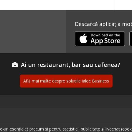
Descarcă aplicația mobi
Ai un restaurant, bar sau cafenea?
Află mai multe despre soluțiile ialoc Business
ante București
Urmăreș
ante Cluj
ante Timișoara
uri esențiale) precum și pentru statistici, publicitate și livechat (cook