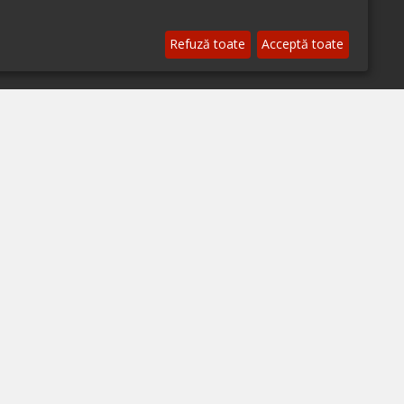
© 2026 ialoc. Toate drepturile rezervate.
Refuză toate
Acceptă toate