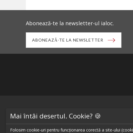
Abonează-te la newsletter-ul ialoc.
ABONEAZĂ-TE LA NEWSLETTER
Blog - topuri & recomandari
Restaur
Mai întâi desertul. Cookie? 🍪
Podcast
Restaur
Scrie-ne pe chat
Restaur
Folosim cookie-uri pentru funcționarea corectă a site-ului (cookie-