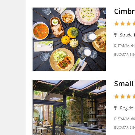
Cimbr
Strada D
DISTANȚĂ: 6
BUCÃTÃRIE I
Small 
Regele F
DISTANȚĂ: 6
BUCÃTÃRIE I