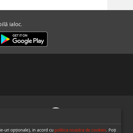
lă ialoc.
te-ne pe
ie-uri opționale), in acord cu
politica noastra de cookies
. Poți