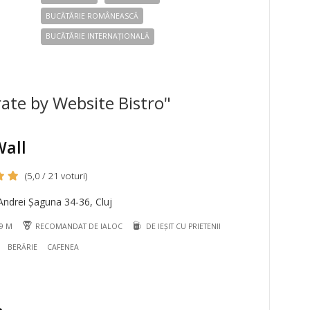
BUCÃTÃRIE ROMÂNEASCĂ
BUCÃTÃRIE INTERNAȚIONALĂ
rate by Website Bistro"
Wall
(5,0 / 21 voturi)
ndrei Șaguna 34-36, Cluj
89 M
RECOMANDAT DE IALOC
DE IEȘIT CU PRIETENII
BERĂRIE
CAFENEA