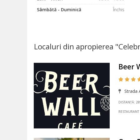
Sâmbătă - Duminică
Închis
Localuri din apropierea "Celeb
Beer 
Strada A
DISTANȚĂ: 2
RESTAURANT