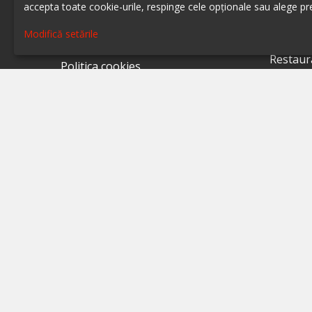
accepta toate cookie-urile, respinge cele opționale sau alege pre
Restaur
Despre ialoc
Modifică setările
Restaur
Confidențialitate
Restaur
Politica cookies
Restaur
Termeni și condiții
Restaur
A.N.P.C.
Restaur
A.N.P.C. - SAL
Restaur
Setări cookie
Restaur
Restaur
Restaur
Restaur
Restaur
Restaur
Restaur