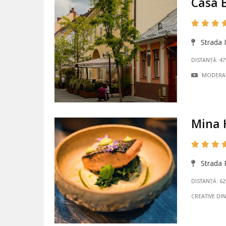
Casa 
Strada I
DISTANȚĂ: 4
MODERA
Mina 
Strada R
DISTANȚĂ: 6
CREATIVE DI