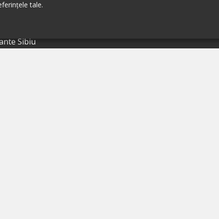
ferințele tale.
ante Brașov
ante Iași
ante Sibiu
ante Valea Prahovei
ante Litoral
ante Bacău
ante Suceava
ante Oradea
ante Galati
ante Focșani
ante Botoșani
ante Câmpina
ante Târgu Mureș
ante Târgu Jiu