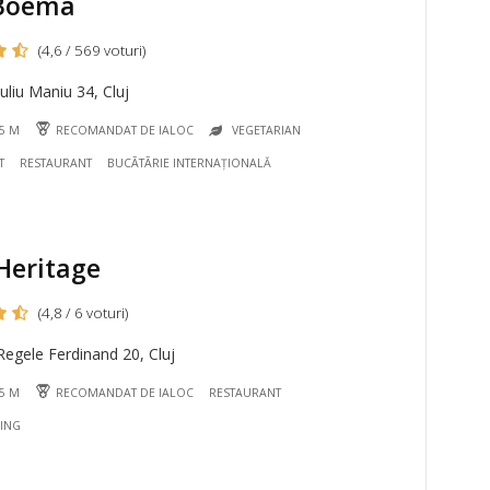
Boema
(4,6 / 569 voturi)
uliu Maniu 34, Cluj
75 M
RECOMANDAT DE IALOC
VEGETARIAN
T
RESTAURANT
BUCÃTÃRIE INTERNAȚIONALĂ
Heritage
(4,8 / 6 voturi)
egele Ferdinand 20, Cluj
25 M
RECOMANDAT DE IALOC
RESTAURANT
NING