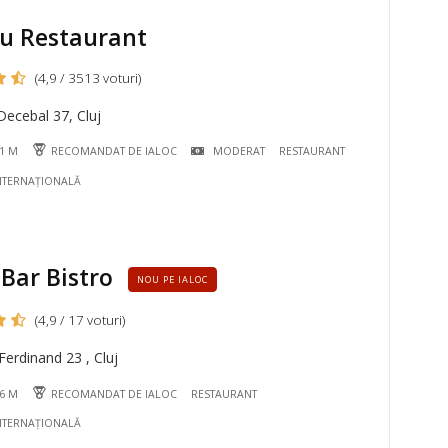
u Restaurant
(4,9 / 3513 voturi)
ecebal 37, Cluj
41 M
RECOMANDAT DE IALOC
MODERAT
RESTAURANT
NTERNAȚIONALĂ
Bar Bistro
NOU PE IALOC
(4,9 / 17 voturi)
erdinand 23 , Cluj
66 M
RECOMANDAT DE IALOC
RESTAURANT
NTERNAȚIONALĂ