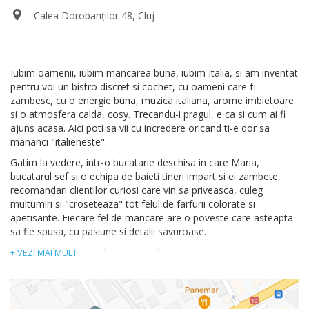
Calea Dorobanților 48, Cluj
Iubim oamenii, iubim mancarea buna, iubim Italia, si am inventat
pentru voi un bistro discret si cochet, cu oameni care-ti
zambesc, cu o energie buna, muzica italiana, arome imbietoare
si o atmosfera calda, cosy. Trecandu-i pragul, e ca si cum ai fi
ajuns acasa. Aici poti sa vii cu incredere oricand ti-e dor sa
mananci "italieneste".
Gatim la vedere, intr-o bucatarie deschisa in care Maria,
bucatarul sef si o echipa de baieti tineri impart si ei zambete,
recomandari clientilor curiosi care vin sa priveasca, culeg
multumiri si "croseteaza" tot felul de farfurii colorate si
apetisante. Fiecare fel de mancare are o poveste care asteapta
sa fie spusa, cu pasiune si detalii savuroase.
In general, preparatele sunt simple si gustoase, asa cum este
+ VEZI MAI MULT
toata bucataria italiana. Retetele si ingredientele sunt, firesc,
italienesti: paste, risotto, salate, fructe de mare in diverse
forme, dar si carne de vita, porc sau rata. Si nu putem lasa
deoparte celebrul nostru tiramisu, best in town spun gurile rele.