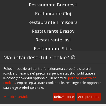
Restaurante București
Restaurante Cluj
Restaurante Timișoara
Restaurante Brașov
Restaurante Iași
Restaurante Sibiu
Mai întâi desertul. Cookie? 🍪
Restaurante Valea Prahovei
Restaurante Litoral
Folosim cookie-uri pentru funcționarea corectă a site-ului
(cookie-uri esențiale) precum și pentru statistici, publicitate și
Restaurante Bacău
livechat (cookie-uri opționale), in acord cu
politica noastra de
Restaurante Suceava
cookies
. Poți accepta toate cookie-urile, respinge cele opționale
sau alege preferințele tale.
Restaurante Oradea
Modifică setările
Refuză toate
Acceptă toate
Restaurante Galati