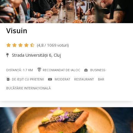
Visuin
(4,8 / 1069 voturi)
Strada Universității 6, Cluj
DISTANȚĂ: 1.7 KM
RECOMANDAT DE IALOC
BUSINESS
DE IEȘIT CU PRIETENII
MODERAT
RESTAURANT
BAR
BUCÃTÃRIE INTERNAȚIONALĂ