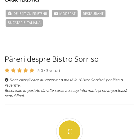
DE IEȘIT CU PRIETENII
MODERAT
RESTAURANT
BUCÃTÃRIE ITALIANĂ
Păreri despre Bistro Sorriso
5,0 / 3 voturi
Doar clienții care au rezervat o masă la "Bistro Sorriso" pot lăsa o
recenzie.
Recenziile importate din alte surse au scop informativ și nu impactează
scorul final.
C