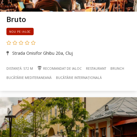
Bruto
NOU PE IALOC
Strada Onisifor Ghibu 20a, Cluj
DISTANȚĂ: 572 M
RECOMANDAT DE IALOC
RESTAURANT
BRUNCH
BUCÃTÃRIE MEDITERANEANĂ
BUCÃTÃRIE INTERNAȚIONALĂ