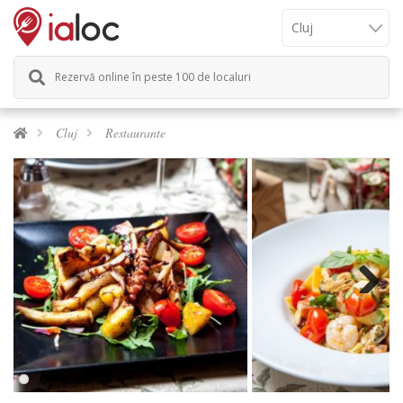
Rezervă online în peste 100 de localuri
Cluj
Restaurante
Next