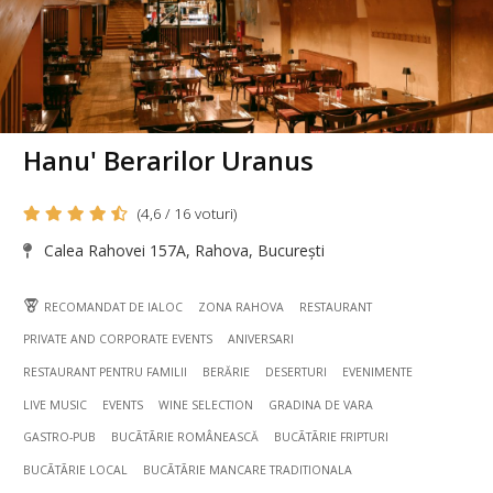
Hanu' Berarilor Uranus
(4,6 / 16 voturi)
Calea Rahovei 157A, Rahova, București
RECOMANDAT DE IALOC
ZONA RAHOVA
RESTAURANT
PRIVATE AND CORPORATE EVENTS
ANIVERSARI
RESTAURANT PENTRU FAMILII
BERĂRIE
DESERTURI
EVENIMENTE
LIVE MUSIC
EVENTS
WINE SELECTION
GRADINA DE VARA
GASTRO-PUB
BUCÃTÃRIE ROMÂNEASCĂ
BUCÃTÃRIE FRIPTURI
BUCÃTÃRIE LOCAL
BUCÃTÃRIE MANCARE TRADITIONALA