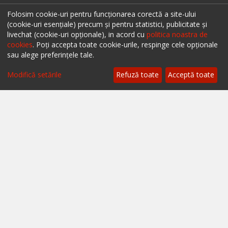
Descarcă aplicația mobilă ialoc.
Folosim cookie-uri pentru funcționarea corectă a site-ului
(cookie-uri esențiale) precum și pentru statistici, publicitate și
livechat (cookie-uri opționale), in acord cu
politica noastra de
cookies
. Poți accepta toate cookie-urile, respinge cele opționale
sau alege preferințele tale.
Filtrează
Modifică setările
Refuză toate
Acceptă toate
Ai un restaurant, bar sau cafenea?
Află mai multe despre soluțiile ialoc Business
Blog - topuri & recomandari
Podcast
Scrie-ne pe chat