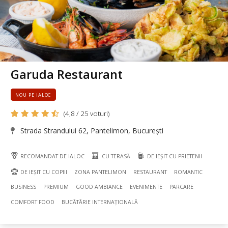
Garuda Restaurant
NOU PE IALOC
(4,8 / 25 voturi)
Strada Strandului 62, Pantelimon, București
RECOMANDAT DE IALOC
CU TERASĂ
DE IEȘIT CU PRIETENII
DE IEȘIT CU COPIII
ZONA PANTELIMON
RESTAURANT
ROMANTIC
BUSINESS
PREMIUM
GOOD AMBIANCE
EVENIMENTE
PARCARE
COMFORT FOOD
BUCÃTÃRIE INTERNAȚIONALĂ