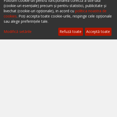
Descarcă aplicația mobilă ialoc.
Folosim cookie-uri pentru funcționarea corectă a site-ului
(cookie-uri esențiale) precum și pentru statistici, publicitate și
livechat (cookie-uri opționale), in acord cu
politica noastra de
cookies
. Poți accepta toate cookie-urile, respinge cele opționale
sau alege preferințele tale.
Filtrează
Modifică setările
Refuză toate
Acceptă toate
Ai un restaurant, bar sau cafenea?
Află mai multe despre soluțiile ialoc Business
Blog - topuri & recomandari
Podcast
Scrie-ne pe chat