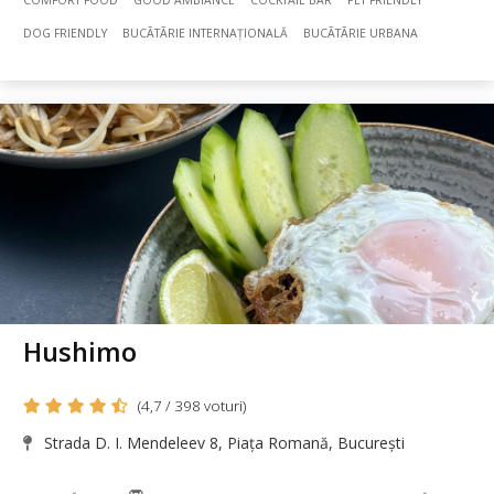
COMFORT FOOD
GOOD AMBIANCE
COCKTAIL BAR
PET FRIENDLY
DOG FRIENDLY
BUCÃTÃRIE INTERNAȚIONALĂ
BUCÃTÃRIE URBANA
Hushimo
(4,7 / 398 voturi)
Strada D. I. Mendeleev 8, Piața Romană, București