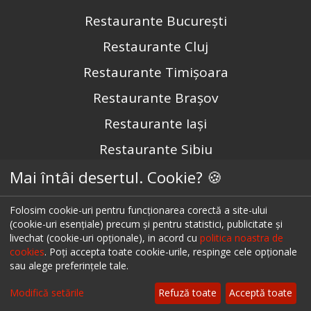
Restaurante București
Restaurante Cluj
Restaurante Timișoara
Restaurante Brașov
Restaurante Iași
Restaurante Sibiu
Restaurante Valea Prahovei
Mai întâi desertul. Cookie? 🍪
Restaurante Litoral
Folosim cookie-uri pentru funcționarea corectă a site-ului
(cookie-uri esențiale) precum și pentru statistici, publicitate și
Restaurante Bacău
livechat (cookie-uri opționale), in acord cu
politica noastra de
Restaurante Suceava
cookies
. Poți accepta toate cookie-urile, respinge cele opționale
sau alege preferințele tale.
Restaurante Oradea
Modifică setările
Refuză toate
Acceptă toate
Restaurante Galati