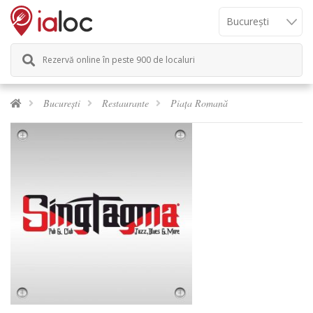
Rezervă online în peste 900 de localuri
București
Restaurante
Piața Romană