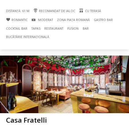
DISTANȚĂ: 61 M
RECOMANDAT DE IALOC
CU TERASĂ
ROMANTIC
MODERAT
ZONA PIAȚA ROMANĂ
GASTRO BAR
COCKTAIL BAR
TAPAS
RESTAURANT
FUSION
BAR
BUCÃTÃRIE INTERNAȚIONALĂ
Casa Fratelli