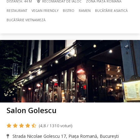
DISTANȚĂ: 44 M
RECOMANDAT DE IALOC
ZONA PIAȚA ROMANĂ
RESTAURANT
VEGAN FRIENDLY
BISTRO
RAMEN
BUCÃTÃRIE ASIATICĂ
BUCÃTÃRIE VIETNAMEZĂ
Salon Golescu
(4,8 / 1310 voturi)
Strada Nicolae Golescu 17, Piața Romană, București