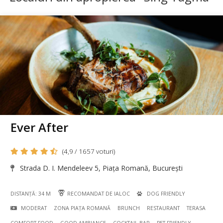
Ever After
(4,9 / 1657 voturi)
Strada D. I. Mendeleev 5, Piața Romană, București
DISTANȚĂ: 34 M
RECOMANDAT DE IALOC
DOG FRIENDLY
MODERAT
ZONA PIAȚA ROMANĂ
BRUNCH
RESTAURANT
TERASA