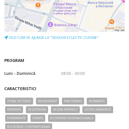
VEZI CUM SE AJUNGE LA "SEASON ECLECTIC CUISINE"
PROGRAM
Luni - Duminică
08:00 - 00:00
CARACTERISTICI
ZONA VICTORIEI
RESTAURANT
FINE DINING
ROMANTIC
WINEBAR
VEGETARIAN
VEGAN FRIENDLY
GOOD AMBIANCE
EVENIMENTE
EVENTS
BUCÃTÃRIE INTERNAȚIONALĂ
BUCÃTÃRIE CONTEMPORANĂ