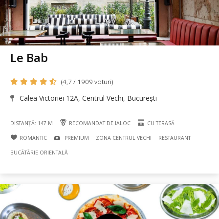
Le Bab
(4,7 / 1909 voturi)
Calea Victoriei 12A, Centrul Vechi, București
DISTANȚĂ: 147 M
RECOMANDAT DE IALOC
CU TERASĂ
ROMANTIC
PREMIUM
ZONA CENTRUL VECHI
RESTAURANT
BUCÃTÃRIE ORIENTALĂ