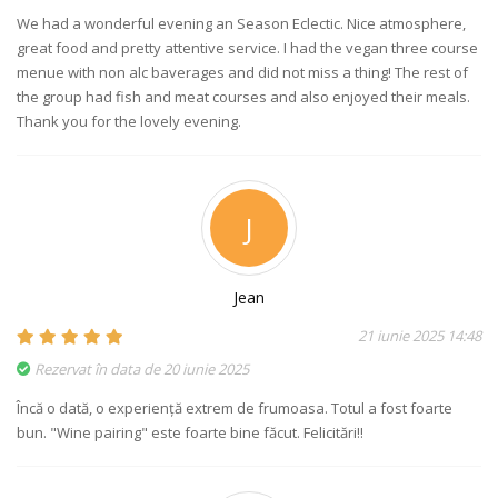
We had a wonderful evening an Season Eclectic. Nice atmosphere,
great food and pretty attentive service. I had the vegan three course
menue with non alc baverages and did not miss a thing! The rest of
the group had fish and meat courses and also enjoyed their meals.
Thank you for the lovely evening.
J
Jean
21 iunie 2025 14:48
Rezervat în data de 20 iunie 2025
Încă o dată, o experiență extrem de frumoasa. Totul a fost foarte
bun. "Wine pairing" este foarte bine făcut. Felicitări!!