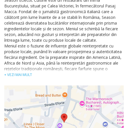
Season Eclectic Cuisine este un restaurant din inima
Bucureștiului, situat pe Calea Victoriei, în fermecătorul Pasaj
Macca. Fondat de o jurnalistă gastronomică italiană care a
călătorit prin lume înainte de a se stabili în România, Season
celebrează diversitatea bucătăriilor internaționale prin prisma
ingredientelor locale și de sezon. Meniul se schimbă la fiecare
sezon, aducând noi gusturi și interpretări ale preparatelor din
întreaga lume, toate cu produse locale de calitate.
Meniul este o fuziune de influențe globale reinterpretate cu
produse locale, punând în valoare prospețimea și autenticitatea
fiecărui ingredient. De la preparate inspirate din America Latină,
Africa de Nord și Asia, până la reinterpretări gastronomice ale
rețetelor tradiționale românești, fiecare farfurie spune o
poveste.
+ VEZI MAI MULT
În plus, Season găzduiește degustări de vinuri atent
selecționate, colaborând cu somelieri pasionați pentru a oferi
experiențe memorabile. Restaurantul îmbină gastronomia
contemporană cu o atmosferă relaxată, unde fiecare detaliu
contribuie la o călătorie culinară unică.