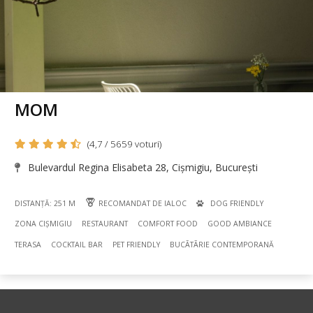
MOM
(4,7 / 5659 voturi)
Bulevardul Regina Elisabeta 28, Cișmigiu, București
DISTANȚĂ: 251 M
RECOMANDAT DE IALOC
DOG FRIENDLY
ZONA CIȘMIGIU
RESTAURANT
COMFORT FOOD
GOOD AMBIANCE
TERASA
COCKTAIL BAR
PET FRIENDLY
BUCÃTÃRIE CONTEMPORANĂ