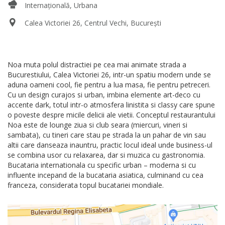
Internațională, Urbana
Calea Victoriei 26, Centrul Vechi, București
Noa muta polul distractiei pe cea mai animate strada a
Bucurestiului, Calea Victoriei 26, intr-un spatiu modern unde se
aduna oameni cool, fie pentru a lua masa, fie pentru petreceri.
Cu un design curajos si urban, imbina elemente art-deco cu
accente dark, totul intr-o atmosfera linistita si classy care spune
o poveste despre micile delicii ale vietii. Conceptul restaurantului
Noa este de lounge ziua si club seara (miercuri, vineri si
sambata), cu tineri care stau pe strada la un pahar de vin sau
altii care danseaza inauntru, practic locul ideal unde business-ul
se combina usor cu relaxarea, dar si muzica cu gastronomia.
Bucataria internationala cu specific urban – moderna si cu
influente incepand de la bucataria asiatica, culminand cu cea
franceza, considerata topul bucatariei mondiale.