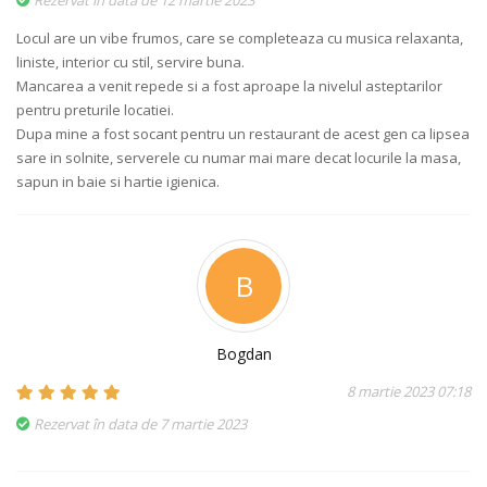
Rezervat în data de 12 martie 2023
Locul are un vibe frumos, care se completeaza cu musica relaxanta,
liniste, interior cu stil, servire buna.
Mancarea a venit repede si a fost aproape la nivelul asteptarilor
pentru preturile locatiei.
Dupa mine a fost socant pentru un restaurant de acest gen ca lipsea
sare in solnite, serverele cu numar mai mare decat locurile la masa,
sapun in baie si hartie igienica.
B
Bogdan
8 martie 2023 07:18
Rezervat în data de 7 martie 2023