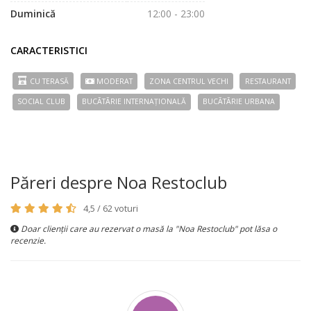
Duminică
12:00 - 23:00
CARACTERISTICI
CU TERASĂ
MODERAT
ZONA CENTRUL VECHI
RESTAURANT
SOCIAL CLUB
BUCÃTÃRIE INTERNAȚIONALĂ
BUCÃTÃRIE URBANA
Păreri despre Noa Restoclub
4,5 / 62 voturi
Doar clienții care au rezervat o masă la "Noa Restoclub" pot lăsa o
recenzie.