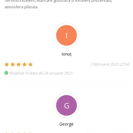
Serviciu Excelent, Mancare gustoasa si excelent prezentată,
atmosfera plăcuta.
I
Ionuț
2 februarie 2023 22:54
Rezervat în data de 24 ianuarie 2023
G
George