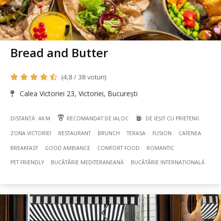
Bread and Butter
(4,8 / 38 voturi)
Calea Victoriei 23, Victoriei, București
DISTANȚĂ: 44 M
RECOMANDAT DE IALOC
DE IEȘIT CU PRIETENII
ZONA VICTORIEI
RESTAURANT
BRUNCH
TERASA
FUSION
CAFENEA
BREAKFAST
GOOD AMBIANCE
COMFORT FOOD
ROMANTIC
PET FRIENDLY
BUCÃTÃRIE MEDITERANEANĂ
BUCÃTÃRIE INTERNAȚIONALĂ