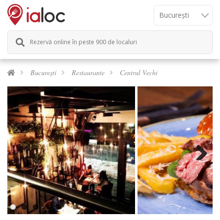
Rezervă online în peste 900 de localuri
București
Restaurante
Centrul Vechi
Previous
Next