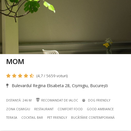
MOM
(4,7 / 5659 voturi)
Bulevardul Regina Elisabeta 28, Cișmigiu, București
DISTANȚĂ: 246 M
RECOMANDAT DE IALOC
DOG FRIENDLY
ZONA CIȘMIGIU
RESTAURANT
COMFORT FOOD
GOOD AMBIANCE
TERASA
COCKTAIL BAR
PET FRIENDLY
BUCÃTÃRIE CONTEMPORANĂ