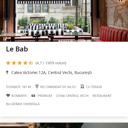
Le Bab
(4,7 / 1909 voturi)
Calea Victoriei 12A, Centrul Vechi, București
DISTANȚĂ: 181 M
RECOMANDAT DE IALOC
CU TERASĂ
ROMANTIC
PREMIUM
ZONA CENTRUL VECHI
RESTAURANT
BUCÃTÃRIE ORIENTALĂ