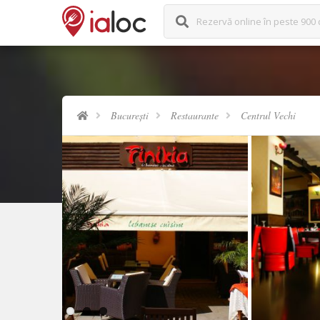
Rezervă online în peste 900 
București
Restaurante
Centrul Vechi