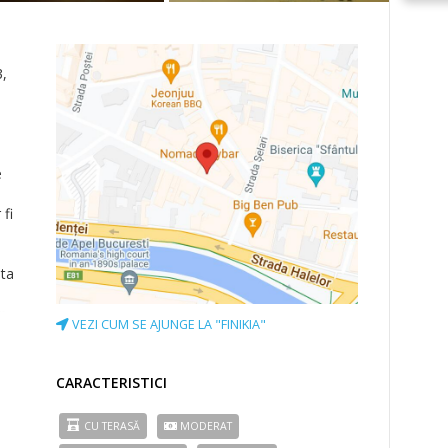
3,
i
e
fi
nta
in
VEZI CUM SE AJUNGE LA "FINIKIA"
CARACTERISTICI
CU TERASĂ
MODERAT