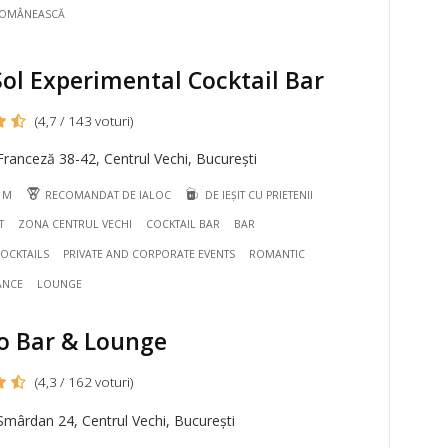
ROMÂNEASCĂ
Sol Experimental Cocktail Bar
(4,7 / 143 voturi)
ranceză 38-42, Centrul Vechi, București
8 M
RECOMANDAT DE IALOC
DE IEȘIT CU PRIETENII
T
ZONA CENTRUL VECHI
COCKTAIL BAR
BAR
OCKTAILS
PRIVATE AND CORPORATE EVENTS
ROMANTIC
ANCE
LOUNGE
o Bar & Lounge
(4,3 / 162 voturi)
mârdan 24, Centrul Vechi, București