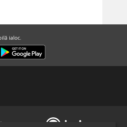
lă ialoc.
te-ne pe