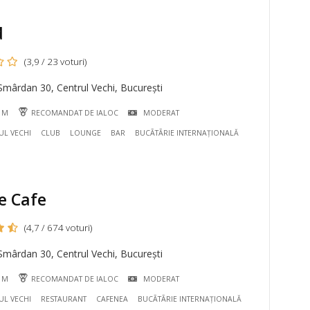
d
(3,9 / 23 voturi)
mârdan 30, Centrul Vechi, București
3 M
RECOMANDAT DE IALOC
MODERAT
UL VECHI
CLUB
LOUNGE
BAR
BUCÃTÃRIE INTERNAȚIONALĂ
e Cafe
(4,7 / 674 voturi)
mârdan 30, Centrul Vechi, București
4 M
RECOMANDAT DE IALOC
MODERAT
UL VECHI
RESTAURANT
CAFENEA
BUCÃTÃRIE INTERNAȚIONALĂ