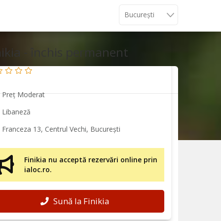
nikia - închis permanent
Preț Moderat
Libaneză
Franceza 13, Centrul Vechi, București
Finikia nu acceptă rezervări online prin
ialoc.ro.
Sună la Finikia