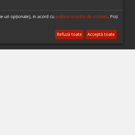
ie-uri opționale), in acord cu
politica noastra de cookies
. Poți
© 2026 ialoc. Toate drepturile rezervate.
Refuză toate
Acceptă toate