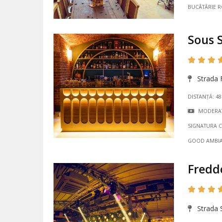
BUCÃTÃRIE 
Sous 
Strada F
DISTANȚĂ: 4
MODERA
SIGNATURA C
GOOD AMBI
Fredd
Strada S