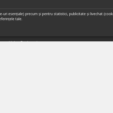
ante Cluj
ante Timișoara
uri esențiale) precum și pentru statistici, publicitate și livechat (cook
ante Brașov
ferințele tale.
ante Iași
ante Sibiu
ante Valea Prahovei
ante Litoral
ante Bacău
ante Suceava
ante Oradea
ante Galati
ante Focșani
ante Botoșani
ante Câmpina