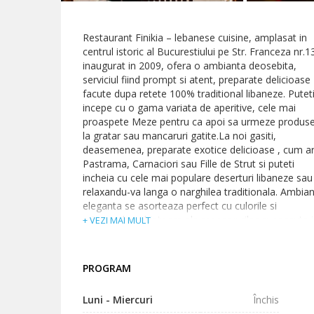
Restaurant Finikia – lebanese cuisine, amplasat in
centrul istoric al Bucurestiului pe Str. Franceza nr.1
inaugurat in 2009, ofera o ambianta deosebita,
serviciul fiind prompt si atent, preparate delicioase
facute dupa retete 100% traditional libaneze. Putet
incepe cu o gama variata de aperitive, cele mai
proaspete Meze pentru ca apoi sa urmeze produs
la gratar sau mancaruri gatite.La noi gasiti,
deasemenea, preparate exotice delicioase , cum ar 
Pastrama, Carnaciori sau Fille de Strut si puteti
incheia cu cele mai populare deserturi libaneze sau
relaxandu-va langa o narghilea traditionala. Ambia
eleganta se asorteaza perfect cu culorile si
miresmele imbietoare ale mancarurilor cunoscute 
+ VEZI MAI MULT
intreaga lume pentru rafinamentul si aroma lor.
PROGRAM
Luni - Miercuri
Închis