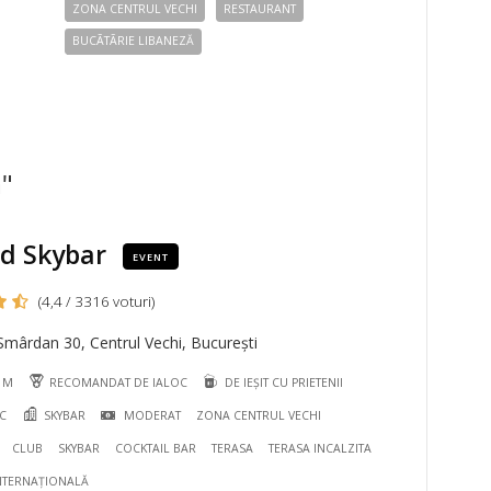
ZONA CENTRUL VECHI
RESTAURANT
BUCÃTÃRIE LIBANEZĂ
a"
d Skybar
EVENT
(4,4 / 3316 voturi)
mârdan 30, Centrul Vechi, București
1 M
RECOMANDAT DE IALOC
DE IEȘIT CU PRIETENII
C
SKYBAR
MODERAT
ZONA CENTRUL VECHI
CLUB
SKYBAR
COCKTAIL BAR
TERASA
TERASA INCALZITA
NTERNAȚIONALĂ