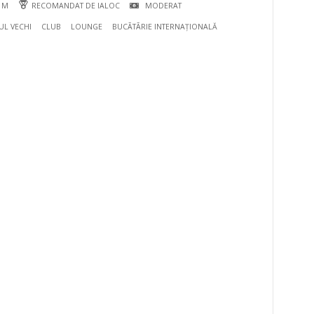
4 M
RECOMANDAT DE IALOC
MODERAT
UL VECHI
CLUB
LOUNGE
BUCÃTÃRIE INTERNAȚIONALĂ