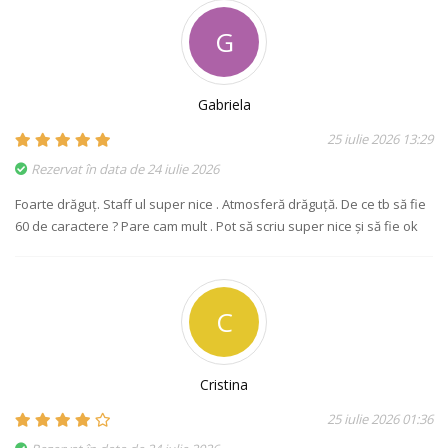
G
Gabriela
25 iulie 2026 13:29
Rezervat în data de 24 iulie 2026
Foarte drăguț. Staff ul super nice . Atmosferă drăguță. De ce tb să fie
60 de caractere ? Pare cam mult . Pot să scriu super nice și să fie ok
C
Cristina
25 iulie 2026 01:36