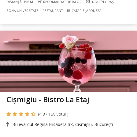
DISTANȚĂ: 156 M
RECOMANDAT DE IALOC
NOU ÎN ORAȘ
ZONA UNIVERSITATE
RESTAURANT
BUCÃTÃRIE JAPONEZĂ
Cișmigiu - Bistro La Etaj
(4,8 / 158 voturi)
Bulevardul Regina Elisabeta 38, Cișmigiu, București