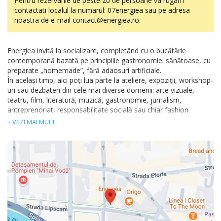
Pentru rezervarile de peste 20 de persoane va rugam
contactati localul la numarul: 07energiea sau pe adresa
noastra de e-mail contact@energiea.ro.
Energiea invită la socializare, completând cu o bucătărie
contemporană bazată pe principiile gastronomiei sănătoase, cu
preparate „homemade”, fără adaosuri artificiale.
În același timp, aici poți lua parte la ateliere, expoziții, workshop-
uri sau dezbateri din cele mai diverse domenii: arte vizuale,
teatru, film, literatură, muzică, gastronomie, jurnalism,
antreprenoriat, responsabilitate socială sau chiar fashion.
+ VEZI MAI MULT
Seara te poți lăsa fără grijă în voia unor ritmuri fresh, atent
selecționate de către cei mai activi producători și DJ-i locali.
Meniul muzical Energiea cuprinde groove-urile momentului în
materie de Disco, Funk, Electronică sau Indie și Alternative, este
construit pentru a satisface exigențe auditive, iar obiectivul său
este de a instiga atât la socializare cât și la dans.