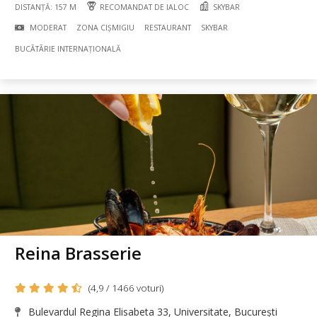
DISTANȚĂ: 157 M
RECOMANDAT DE IALOC
SKYBAR
MODERAT
ZONA CIȘMIGIU
RESTAURANT
SKYBAR
BUCÃTÃRIE INTERNAȚIONALĂ
Reina Brasserie
(4,9 / 1466 voturi)
Bulevardul Regina Elisabeta 33, Universitate, București