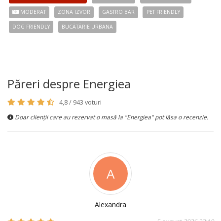
MODERAT
ZONA IZVOR
GASTRO BAR
PET FRIENDLY
DOG FRIENDLY
BUCÃTÃRIE URBANA
Păreri despre Energiea
4,8 / 943 voturi
Doar clienții care au rezervat o masă la "Energiea" pot lăsa o recenzie.
A
Alexandra