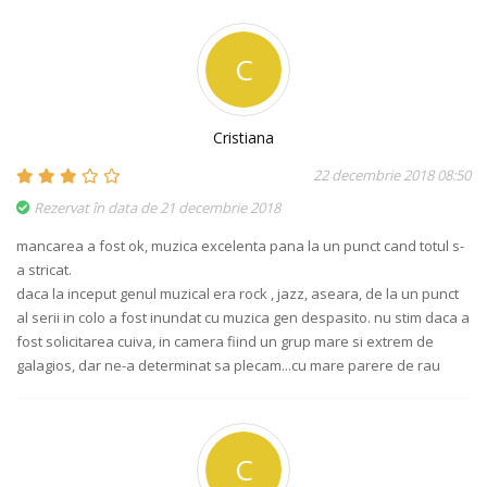
C
Cristiana
22 decembrie 2018 08:50
Rezervat în data de 21 decembrie 2018
mancarea a fost ok, muzica excelenta pana la un punct cand totul s-
a stricat.
daca la inceput genul muzical era rock , jazz, aseara, de la un punct
al serii in colo a fost inundat cu muzica gen despasito. nu stim daca a
fost solicitarea cuiva, in camera fiind un grup mare si extrem de
galagios, dar ne-a determinat sa plecam...cu mare parere de rau
C