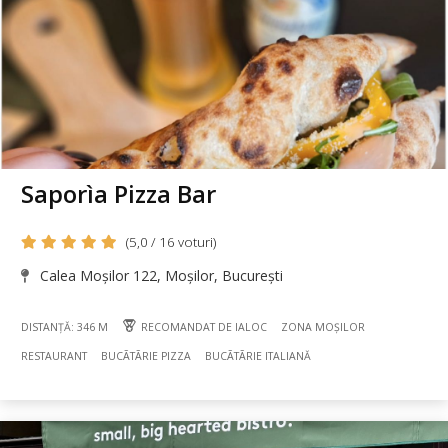
Saporìa Pizza Bar
(5,0 / 16 voturi)
Calea Moșilor 122, Moșilor, București
DISTANȚĂ: 346 M
RECOMANDAT DE IALOC
ZONA MOȘILOR
RESTAURANT
BUCÃTÃRIE PIZZA
BUCÃTÃRIE ITALIANĂ