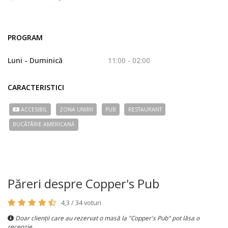
PROGRAM
Luni - Duminică
11:00 - 02:00
CARACTERISTICI
ACCESIBIL
ZONA UNIRII
PUB
RESTAURANT
BUCÃTÃRIE AMERICANĂ
Păreri despre Copper's Pub
4,3 / 34 voturi
Doar clienții care au rezervat o masă la "Copper's Pub" pot lăsa o
recenzie.