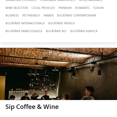
SIGNATURA COCKTAILS
HOMEMADE INGREDIENTS
GOOD AMBIANCE
WINE SELECTION
LOCAL PRODUCE
PREMIUM
ROMANTIC
FUSION
BUSINESS
PET FRIENDLY
RAMEN
BUCÃTÃRIE CONTEMPORANĂ
BUCÃTÃRIE INTERNAȚIONALĂ
BUCÃTÃRIE FRENCH
BUCÃTÃRIE FRANȚUZEASCĂ
BUCÃTÃRIE BIO
BUCÃTÃRIE ASIATICĂ
Sip Coffee & Wine