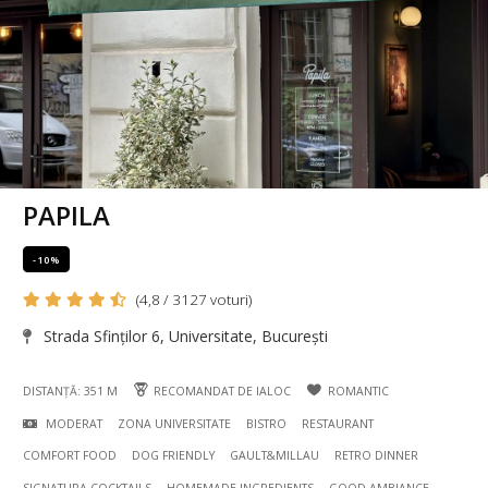
PAPILA
-10%
(4,8 / 3127 voturi)
Strada Sfinților 6, Universitate, București
DISTANȚĂ: 351 M
RECOMANDAT DE IALOC
ROMANTIC
MODERAT
ZONA UNIVERSITATE
BISTRO
RESTAURANT
COMFORT FOOD
DOG FRIENDLY
GAULT&MILLAU
RETRO DINNER