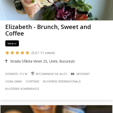
Elizabeth - Brunch, Sweet and
Coffee
MENIU
(5,0 / 11 voturi)
Strada Sfânta Vineri 25, Unirii, București
DISTANȚĂ: 312 M
RECOMANDAT DE IALOC
MODERAT
ZONA UNIRII
COFETĂRIE
BUCÃTÃRIE INTERNAȚIONALĂ
BUCÃTÃRIE ROMÂNEASCĂ