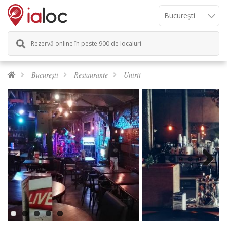
Rezervă online în peste 900 de localuri
București
Restaurante
Unirii
Previous
Next