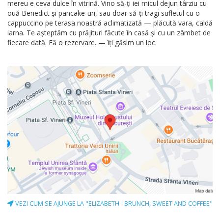
mereu e ceva dulce în vitrină. Vino să-ți iei micul dejun târziu cu
ouă Benedict și pancake-uri, sau doar să-ți tragi sufletul cu o
cappuccino pe terasa noastră aclimatizată — plăcută vara, caldă
iarna. Te așteptăm cu prăjituri făcute în casă și cu un zâmbet de
fiecare dată. Fă o rezervare. — îți găsim un loc.
VEZI CUM SE AJUNGE LA "ELIZABETH - BRUNCH, SWEET AND COFFEE"