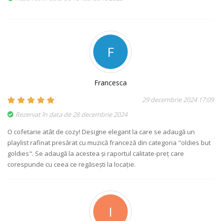
F
Francesca
29 decembrie 2024 17:09
Rezervat în data de 28 decembrie 2024
O cofetarie atât de cozy! Designe elegant la care se adaugă un
playlist rafinat presărat cu muzică franceză din categoria "oldies but
goldies". Se adaugă la acestea și raportul calitate-preț care
corespunde cu ceea ce regăsești la locație.
I