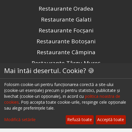
Restaurante Oradea
Restaurante Galati
Restaurante Focșani
Restaurante Botoșani
Restaurante Câmpina
Restaurante Târgu Mureș
Mai întâi desertul. Cookie? 🍪
Restaurante Târgu Jiu
Restaurante Constanța
Folosim cookie-uri pentru funcționarea corectă a site-ului
(cookie-uri esențiale) precum și pentru statistici, publicitate și
livechat (cookie-uri opționale), in acord cu
politica noastra de
cookies
. Poți accepta toate cookie-urile, respinge cele opționale
Urmărește-ne pe
sau alege preferințele tale.
Modifică setările
Refuză toate
Acceptă toate