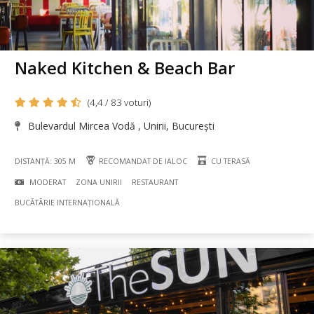
Naked Kitchen & Beach Bar
(4,4 / 83 voturi)
Bulevardul Mircea Vodă , Unirii, București
DISTANȚĂ: 305 M
RECOMANDAT DE IALOC
CU TERASĂ
MODERAT
ZONA UNIRII
RESTAURANT
BUCÃTÃRIE INTERNAȚIONALĂ