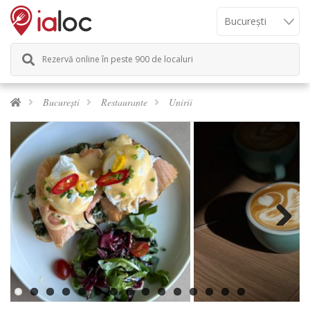
Rezervă online în peste 900 de localuri
București
Restaurante
Unirii
Previous
Next