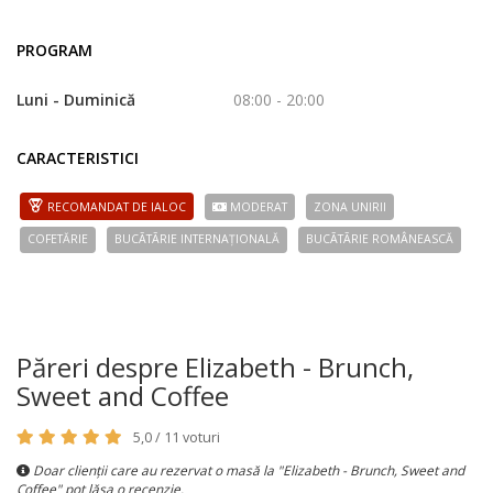
PROGRAM
Luni - Duminică
08:00 - 20:00
CARACTERISTICI
RECOMANDAT DE IALOC
MODERAT
ZONA UNIRII
COFETĂRIE
BUCÃTÃRIE INTERNAȚIONALĂ
BUCÃTÃRIE ROMÂNEASCĂ
Păreri despre Elizabeth - Brunch,
Sweet and Coffee
5,0 / 11 voturi
Doar clienții care au rezervat o masă la "Elizabeth - Brunch, Sweet and
Coffee" pot lăsa o recenzie.