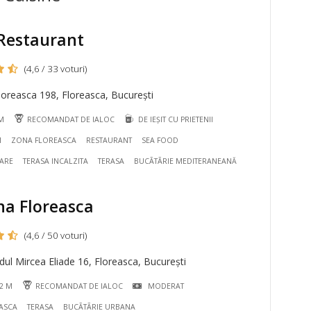
Restaurant
(4,6 / 33 voturi)
oreasca 198, Floreasca, București
 M
RECOMANDAT DE IALOC
DE IEȘIT CU PRIETENII
M
ZONA FLOREASCA
RESTAURANT
SEA FOOD
MARE
TERASA INCALZITA
TERASA
BUCÃTÃRIE MEDITERANEANĂ
na Floreasca
(4,6 / 50 voturi)
ul Mircea Eliade 16, Floreasca, București
92 M
RECOMANDAT DE IALOC
MODERAT
ASCA
TERASA
BUCÃTÃRIE URBANA