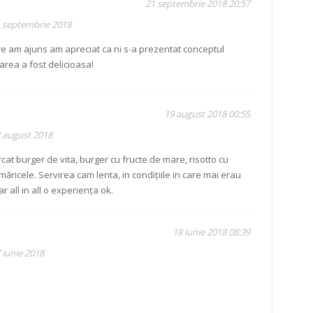
21 septembrie 2018 20:57
1 septembrie 2018
re am ajuns am apreciat ca ni s-a prezentat conceptul
area a fost delicioasa!
19 august 2018 00:55
8 august 2018
t burger de vita, burger cu fructe de mare, risotto cu
măricele. Servirea cam lenta, in condițiile in care mai erau
 all in all o experiența ok.
18 iunie 2018 08:39
 iunie 2018