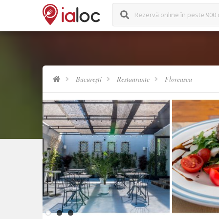
Rezervă online în peste 900 
București
Restaurante
Floreasca