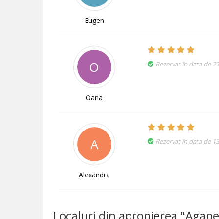
Eugen
O
Rezervat în data de 27
Oana
A
Rezervat în data de 13
Alexandra
Localuri din apropierea "Agape