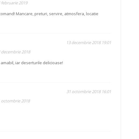
 februarie 2019
ecomand! Mancare, preturi, servire, atmosfera, locatie
13 decembrie 2018 19:01
3 decembrie 2018
amabil, iar deserturile delicioase!
31 octombrie 2018 16:01
1 octombrie 2018