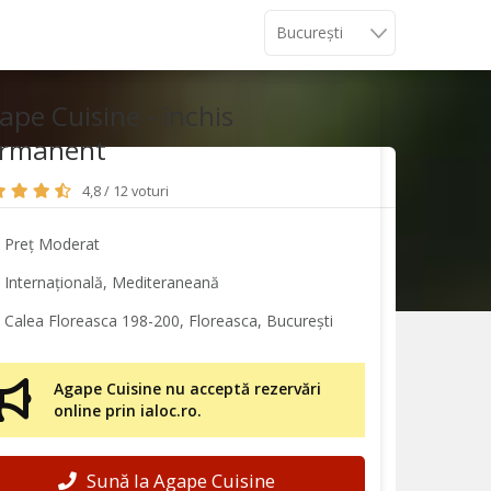
ape Cuisine - închis
rmanent
4,8 / 12 voturi
Preț Moderat
Internațională, Mediteraneană
Calea Floreasca 198-200, Floreasca, București
Agape Cuisine nu acceptă rezervări
online prin ialoc.ro.
Sună la Agape Cuisine