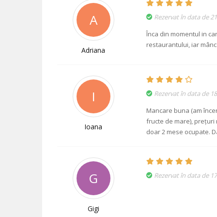
A
Rezervat în data de 2
Înca din momentul in ca
restaurantului, iar mânc
Adriana
I
Rezervat în data de 1
Mancare buna (am încerca
fructe de mare), prețuri 
Ioana
doar 2 mese ocupate. Dar
G
Rezervat în data de 17
Gigi