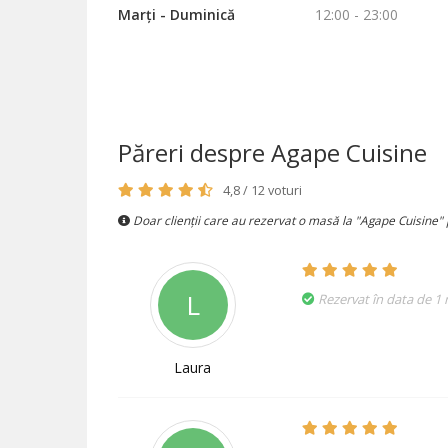
Marți - Duminică
12:00 - 23:00
Păreri despre Agape Cuisine
4,8 / 12 voturi
Doar clienții care au rezervat o masă la "Agape Cuisine" 
L
Rezervat în data de 1
Laura