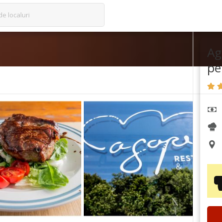
de localuri
Ag
pe