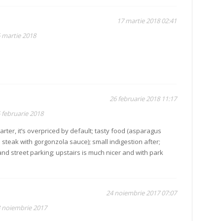
17 martie 2018 02:41
6 martie 2018
26 februarie 2018 11:17
 februarie 2018
arter, it’s overpriced by default; tasty food (asparagus
steak with gorgonzola sauce); small indigestion after;
 and street parking; upstairs is much nicer and with park
24 noiembrie 2017 07:07
3 noiembrie 2017