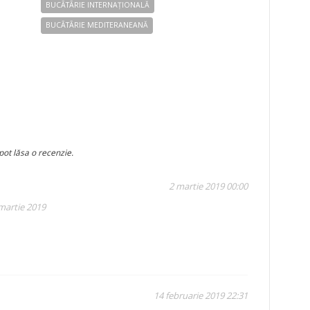
BUCÃTÃRIE INTERNAȚIONALĂ
BUCÃTÃRIE MEDITERANEANĂ
pot lăsa o recenzie.
2 martie 2019 00:00
 martie 2019
14 februarie 2019 22:31