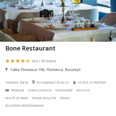
Bone Restaurant
(4,6 / 33 voturi)
Calea Floreasca 198, Floreasca, București
DISTANȚĂ: 658 M
RECOMANDAT DE IALOC
DE IEȘIT CU PRIETENII
PREMIUM
ZONA FLOREASCA
RESTAURANT
SEA FOOD
FRUCTE DE MARE
TERASA INCALZITA
TERASA
BUCÃTÃRIE MEDITERANEANĂ