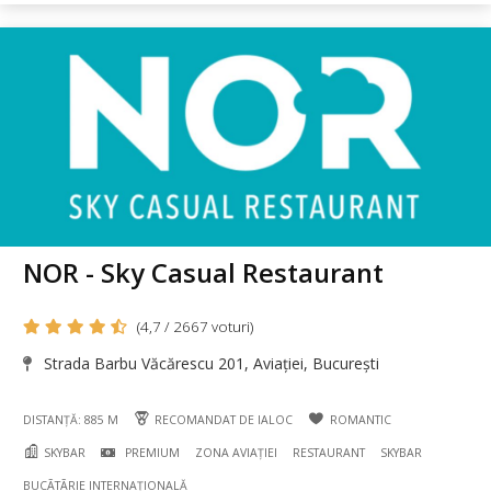
NOR - Sky Casual Restaurant
(4,7 / 2667 voturi)
Strada Barbu Văcărescu 201, Aviației, București
DISTANȚĂ: 885 M
RECOMANDAT DE IALOC
ROMANTIC
SKYBAR
PREMIUM
ZONA AVIAȚIEI
RESTAURANT
SKYBAR
BUCÃTÃRIE INTERNAȚIONALĂ