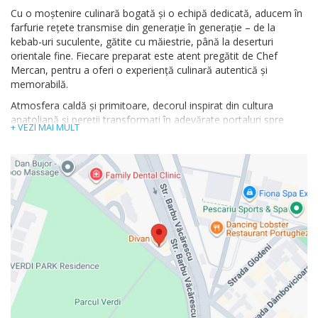
Cu o moștenire culinară bogată și o echipă dedicată, aducem în
farfurie rețete transmise din generație în generație – de la
kebab-uri suculente, gătite cu măiestrie, până la deserturi
orientale fine. Fiecare preparat este atent pregătit de Chef
Mercan, pentru a oferi o experiență culinară autentică și
memorabilă.
Atmosfera caldă și primitoare, decorul inspirat din cultura
anatoliană și pereții transformați în adevărate portaluri spre
+ VEZI MAI MULT
Turcia fac din fiecare vizită mai mult decât o simplă cină – o
adevărată călătorie gastronomică în inima Anatoliei.