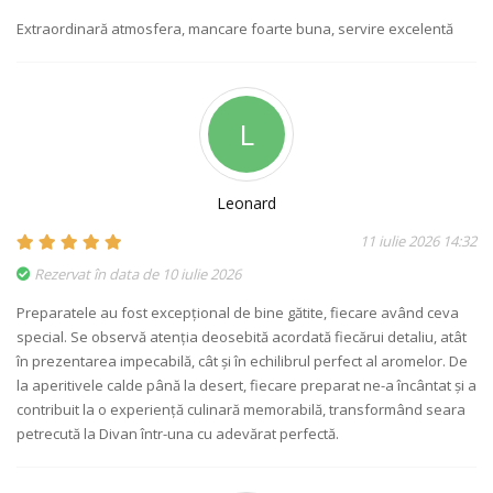
Extraordinară atmosfera, mancare foarte buna, servire excelentă
L
Leonard
11 iulie 2026 14:32
Rezervat în data de 10 iulie 2026
Preparatele au fost excepțional de bine gătite, fiecare având ceva
special. Se observă atenția deosebită acordată fiecărui detaliu, atât
în prezentarea impecabilă, cât și în echilibrul perfect al aromelor. De
la aperitivele calde până la desert, fiecare preparat ne-a încântat și a
contribuit la o experiență culinară memorabilă, transformând seara
petrecută la Divan într-una cu adevărat perfectă.