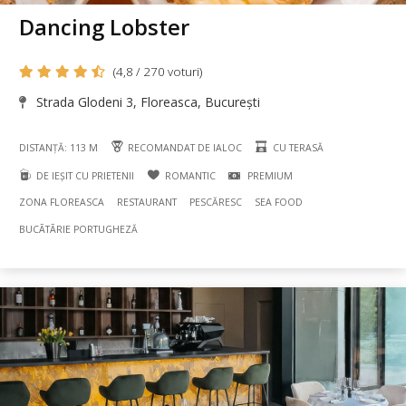
Dancing Lobster
(4,8 / 270 voturi)
Strada Glodeni 3, Floreasca, București
DISTANȚĂ: 113 M
RECOMANDAT DE IALOC
CU TERASĂ
DE IEȘIT CU PRIETENII
ROMANTIC
PREMIUM
ZONA FLOREASCA
RESTAURANT
PESCĂRESC
SEA FOOD
BUCÃTÃRIE PORTUGHEZĂ