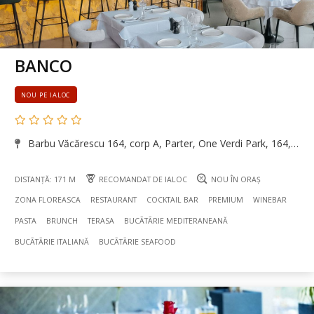
BANCO
NOU PE IALOC
Barbu Văcărescu 164, corp A, Parter, One Verdi Park, 164, Floreasca, București
DISTANȚĂ: 171 M
RECOMANDAT DE IALOC
NOU ÎN ORAȘ
ZONA FLOREASCA
RESTAURANT
COCKTAIL BAR
PREMIUM
WINEBAR
PASTA
BRUNCH
TERASA
BUCÃTÃRIE MEDITERANEANĂ
BUCÃTÃRIE ITALIANĂ
BUCÃTÃRIE SEAFOOD