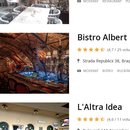
MODERAT
RESTAURANT
PI
Bistro Albert
(4,7 / 25 votu
Strada Republicii 38, Bra
MODERAT
BISTRO
BUCÃTÃR
L'Altra Idea
(4,6 / 11 votu