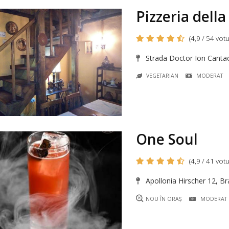
Pizzeria dell
(4,9 / 54 votu
Strada Doctor Ion Cantac
VEGETARIAN
MODERAT
One Soul
(4,9 / 41 votu
Apollonia Hirscher 12, B
NOU ÎN ORAȘ
MODERAT