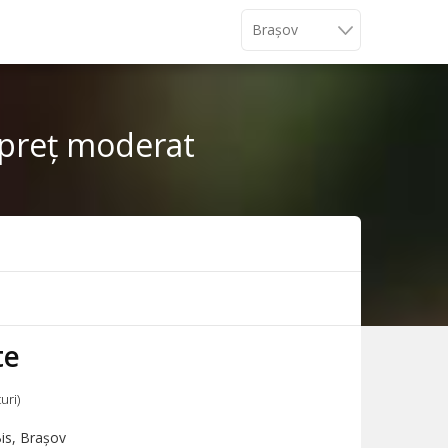
e preț moderat
te
uri)
is, Brașov