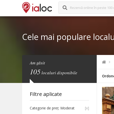
Rezervă online în peste 100 
Cele mai populare localu
Am găsit
105
localuri disponibile
Ordon
Filtre aplicate
Categorie de preț: Moderat
[x]