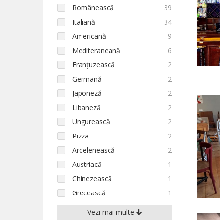
Românească
39
Italiană
34
Americană
9
Mediteraneană
6
Franțuzească
2
Germană
2
Japoneză
2
Libaneză
2
Ungurească
2
Pizza
2
Ardelenească
2
Austriacă
1
Chinezească
1
Grecească
1
Vezi mai multe