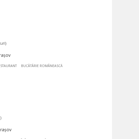
uri)
rașov
ESTAURANT
BUCÃTÃRIE ROMÂNEASCĂ
)
Brașov