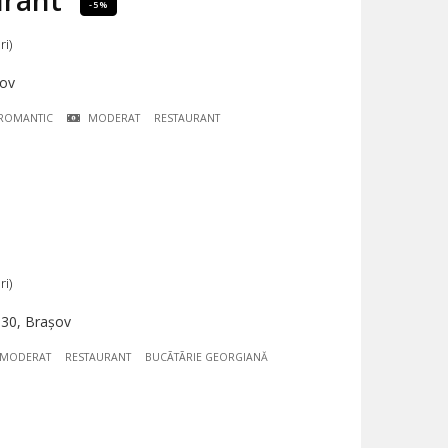
urant
-5%
ri)
șov
ROMANTIC
MODERAT
RESTAURANT
ri)
 30, Brașov
MODERAT
RESTAURANT
BUCÃTÃRIE GEORGIANĂ