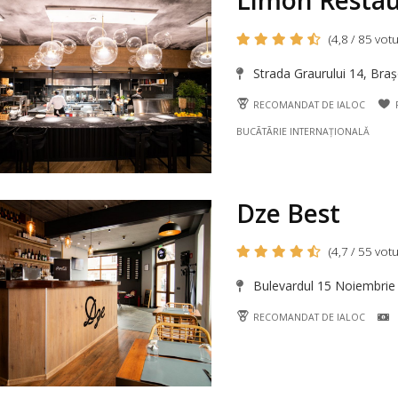
Limon Resta
(4,8 / 85 votu
Strada Graurului 14, Bra
RECOMANDAT DE IALOC
BUCÃTÃRIE INTERNAȚIONALĂ
Dze Best
(4,7 / 55 votu
Bulevardul 15 Noiembrie
RECOMANDAT DE IALOC