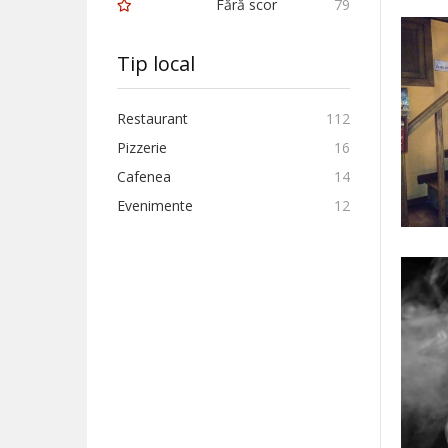
Fără scor
79
Tip local
Restaurant
112
Pizzerie
16
Cafenea
14
Evenimente
12