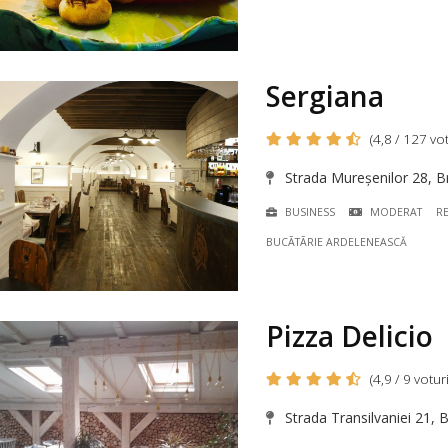
Sergiana
(4,8 / 127 vot
Strada Mureșenilor 28, B
BUSINESS
MODERAT
R
BUCÃTÃRIE ARDELENEASCĂ
Pizza Delicio
(4,9 / 9 voturi
Strada Transilvaniei 21, 