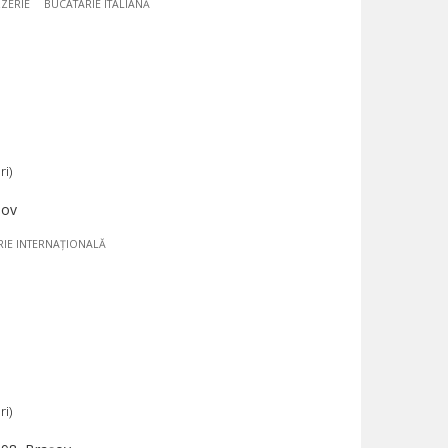
ZZERIE
BUCÃTÃRIE ITALIANĂ
ri)
șov
IE INTERNAȚIONALĂ
ri)