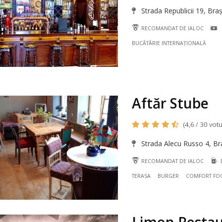
Strada Republicii 19, Bra
RECOMANDAT DE IALOC
BUCÃTÃRIE INTERNAȚIONALĂ
Aftăr Stube
(4,6 / 30 votu
Strada Alecu Russo 4, B
RECOMANDAT DE IALOC
D
TERASA
BURGER
COMFORT FO