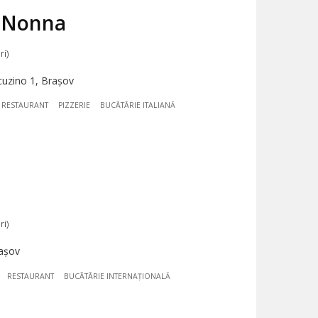
a Nonna
ri)
uzino 1, Brașov
RESTAURANT
PIZZERIE
BUCÃTÃRIE ITALIANĂ
ri)
rașov
RESTAURANT
BUCÃTÃRIE INTERNAȚIONALĂ