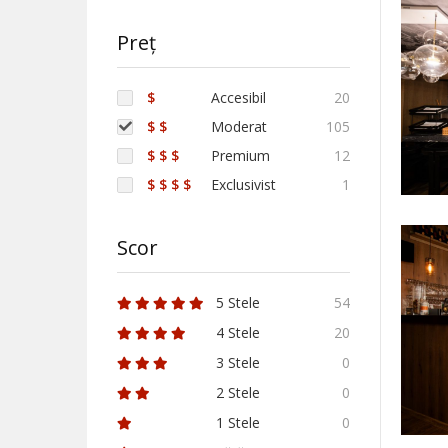
Preț
$
Accesibil
20
$ $
Moderat
105
$ $ $
Premium
12
$ $ $ $
Exclusivist
1
Scor
5 Stele
54
4 Stele
20
3 Stele
0
2 Stele
0
1 Stele
0