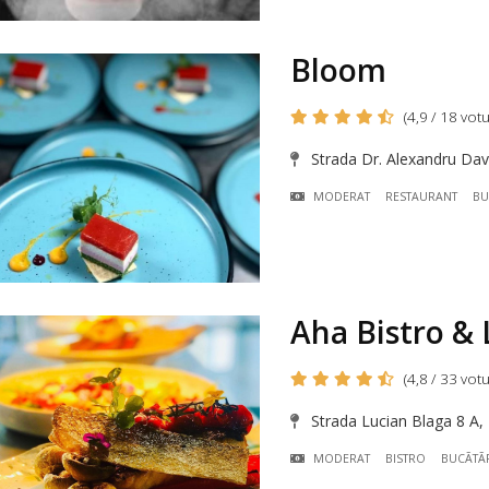
Bloom
(4,9 / 18 votu
Strada Dr. Alexandru Davi
MODERAT
RESTAURANT
BU
Aha Bistro &
(4,8 / 33 votu
Strada Lucian Blaga 8 A,
MODERAT
BISTRO
BUCÃTÃR