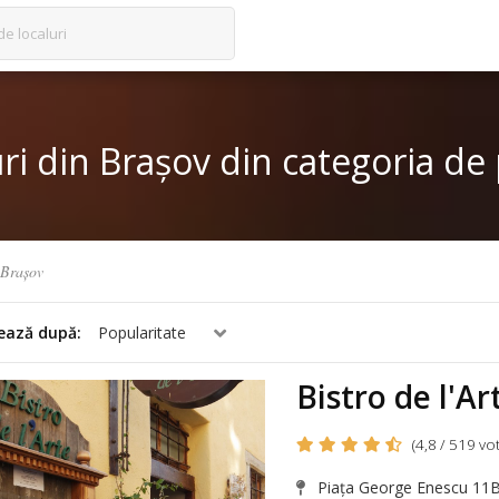
de localuri
ri din Brașov din categoria d
Brașov
ează după:
Popularitate
Bistro de l'Ar
(4,8 / 519 vot
Piața George Enescu 11B