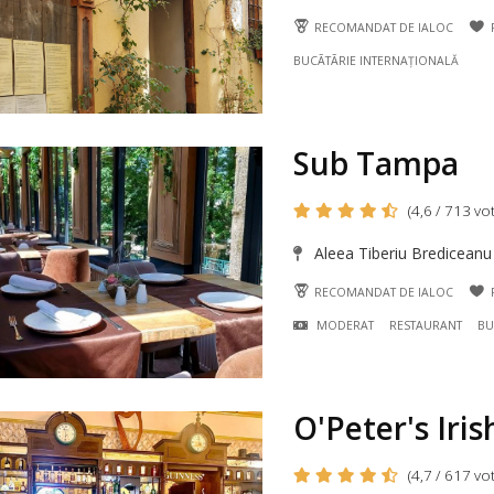
RECOMANDAT DE IALOC
BUCÃTÃRIE INTERNAȚIONALĂ
Sub Tampa
(4,6 / 713 vot
Aleea Tiberiu Brediceanu
RECOMANDAT DE IALOC
MODERAT
RESTAURANT
BU
O'Peter's Iri
(4,7 / 617 vot