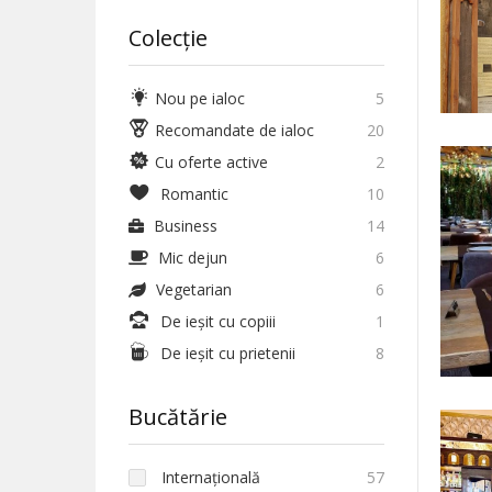
Colecție
Nou pe ialoc
5
Recomandate de ialoc
20
Cu oferte active
2
Romantic
10
Business
14
Mic dejun
6
Vegetarian
6
De ieșit cu copiii
1
De ieșit cu prietenii
8
Bucătărie
Internațională
57