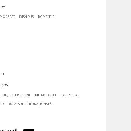
șov
MODERAT
IRISH PUB
ROMANTIC
ri)
rașov
E IEȘIT CU PRIETENII
MODERAT
GASTRO BAR
OD
BUCÃTÃRIE INTERNAȚIONALĂ