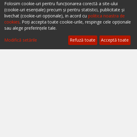
Restaurante Cluj
Folosim cookie-uri pentru funcționarea corectă a site-ului
(cookie-uri esențiale) precum și pentru statistici, publicitate și
Restaurante Timișoara
livechat (cookie-uri opționale), in acord cu
politica noastra de
cookies
. Poți accepta toate cookie-urile, respinge cele opționale
Restaurante Brașov
sau alege preferințele tale.
Restaurante Iași
Modifică setările
Refuză toate
Acceptă toate
Restaurante Sibiu
Restaurante Valea Prahovei
Restaurante Litoral
Restaurante Bacău
Restaurante Suceava
Restaurante Oradea
Restaurante Galati
Restaurante Focșani