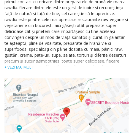
primul contact cu oricare dintre preparatele de hrană vie marca
rawdia. fiecare dintre ele este un gest de iubire şi recunoştinţa
faţă de natură şi faţă de tine, cel care ştie să le aprecieze.
rawdia este printre cele mai apreciate restaurante raw-vegane și
vegetariene din bucurești. aici găseşti atât preparate super
delicioase cât şi prieteni care împărtăşesc cu tine aceleaşi
convingeri despre un mod de viaţă sănătos şi curat. în galantar
te aşteaptă, pline de vitalitate, preparate de hrană vie şi
superfoods, specialităţi din pâine dospită cu maia, pâinici raw,
gustări, creme, pate-uri, supe, salate, torturi și diferite deserturi
precum și sucuri&smoothies, toate super delicioase. fiecare
preparat rawdia este făcut din ingrediente crude selectate cu
+ VEZI MAI MULT
mare atenţie, 100% naturale, preparate astfel în cât să păstreze
nealterate vitaminele, mineralele şi proteinele din conţinut.