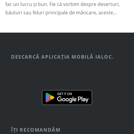
fac un lucru și bun. Fie că vorbim despre deserturi,
băuturi sau feluri principale de mâncare, aceste…
DESCARCĂ APLICAȚIA MOBILĂ IALOC.
ÎȚI RECOMANDĂM