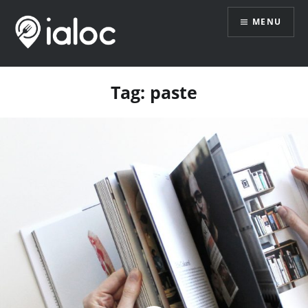
Skip
MENU
to
content
Tag:
paste