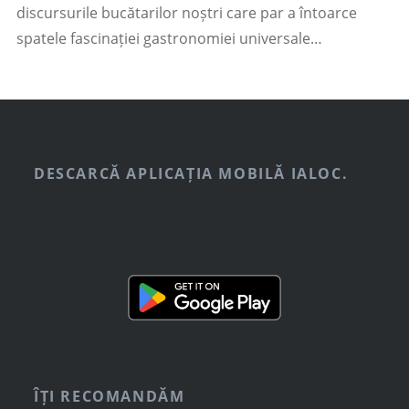
discursurile bucătarilor noștri care par a întoarce
spatele fascinației gastronomiei universale…
DESCARCĂ APLICAȚIA MOBILĂ IALOC.
ÎȚI RECOMANDĂM