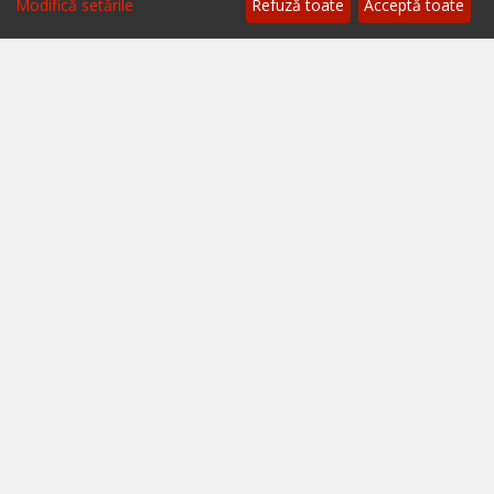
Modifică setările
Refuză toate
Acceptă toate
Blog - topuri & recomandari
Podcast
Scrie-ne pe chat
Despre ialoc
Confidențialitate
Politica cookies
Termeni și condiții
A.N.P.C.
A.N.P.C. - SAL
Setări cookie
Restaurante București