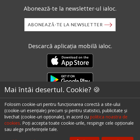
Abonează-te la newsletter-ul ialoc.
ABONEAZĂ-TE LA NEWSLETTER
Descarcă aplicația mobilă ialoc.
Mai întâi desertul. Cookie? 🍪
Folosim cookie-uri pentru funcționarea corectă a site-ului
Ai un restaurant, bar sau cafenea?
(cookie-uri esențiale) precum și pentru statistici, publicitate și
livechat (cookie-uri opționale), in acord cu
politica noastra de
cookies
. Poți accepta toate cookie-urile, respinge cele opționale
Află mai multe despre soluțiile ialoc Business
sau alege preferințele tale.
Filtrează