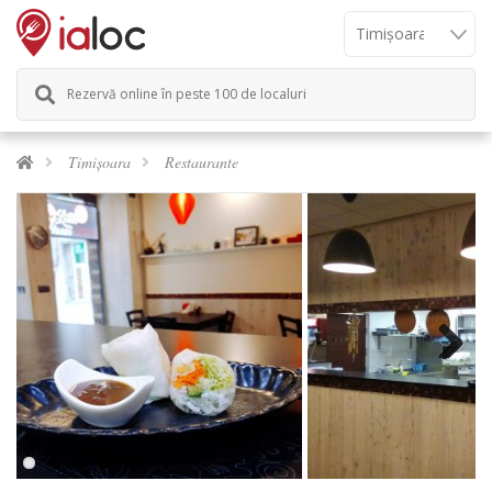
Rezervă online în peste 100 de localuri
Timișoara
Restaurante
Next