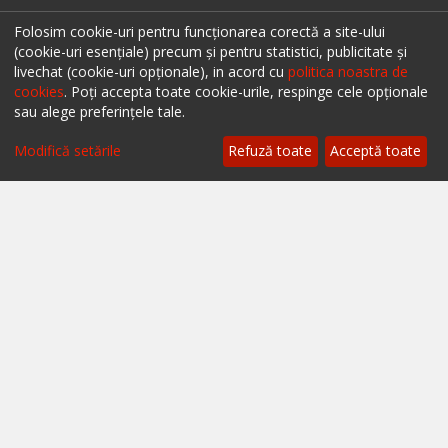
Restaurante Bacău
Folosim cookie-uri pentru funcționarea corectă a site-ului
(cookie-uri esențiale) precum și pentru statistici, publicitate și
Restaurante Suceava
livechat (cookie-uri opționale), in acord cu
politica noastra de
Restaurante Oradea
cookies
. Poți accepta toate cookie-urile, respinge cele opționale
sau alege preferințele tale.
Restaurante Galati
Modifică setările
Refuză toate
Acceptă toate
Restaurante Focșani
Restaurante Botoșani
Restaurante Câmpina
Restaurante Târgu Mureș
Restaurante Târgu Jiu
Restaurante Constanța
Urmărește-ne pe