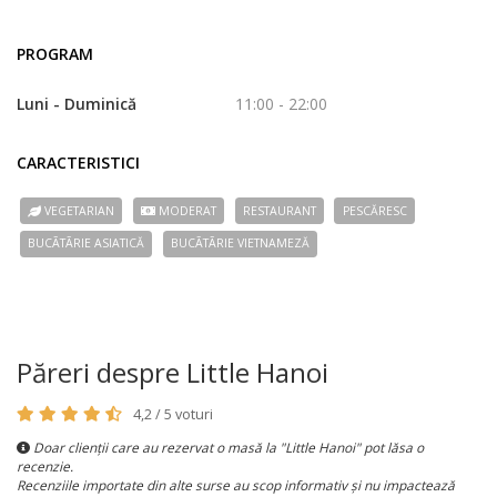
PROGRAM
Luni - Duminică
11:00 - 22:00
CARACTERISTICI
VEGETARIAN
MODERAT
RESTAURANT
PESCĂRESC
BUCÃTÃRIE ASIATICĂ
BUCÃTÃRIE VIETNAMEZĂ
Păreri despre Little Hanoi
4,2 / 5 voturi
Doar clienții care au rezervat o masă la "Little Hanoi" pot lăsa o
recenzie.
Recenziile importate din alte surse au scop informativ și nu impactează