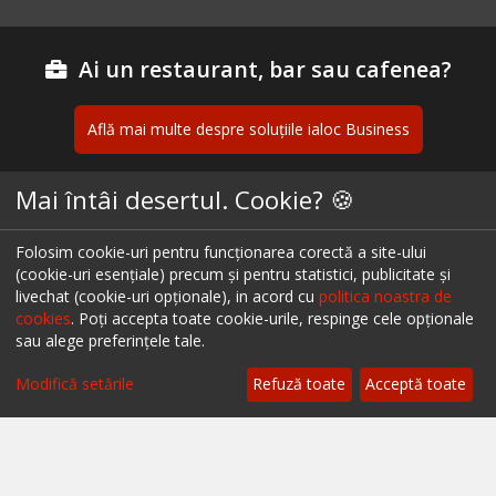
Ai un restaurant, bar sau cafenea?
Află mai multe despre soluțiile ialoc Business
Mai întâi desertul. Cookie? 🍪
Blog - topuri & recomandari
Folosim cookie-uri pentru funcționarea corectă a site-ului
Podcast
(cookie-uri esențiale) precum și pentru statistici, publicitate și
livechat (cookie-uri opționale), in acord cu
politica noastra de
Scrie-ne pe chat
cookies
. Poți accepta toate cookie-urile, respinge cele opționale
sau alege preferințele tale.
Despre ialoc
Modifică setările
Refuză toate
Acceptă toate
Confidențialitate
Politica cookies
Termeni și condiții