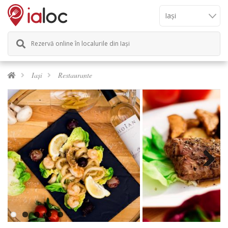
Rezervă online în localurile din Iași
Iași
Restaurante
Next