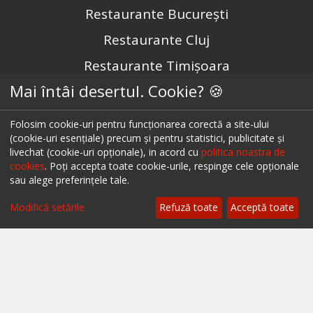
Restaurante București
Restaurante Cluj
Restaurante Timișoara
Mai întâi desertul. Cookie? 🍪
Restaurante Brașov
Restaurante Iași
Folosim cookie-uri pentru funcționarea corectă a site-ului
(cookie-uri esențiale) precum și pentru statistici, publicitate și
Restaurante Sibiu
livechat (cookie-uri opționale), in acord cu
politica noastra de
cookies
. Poți accepta toate cookie-urile, respinge cele opționale
Restaurante Valea Prahovei
sau alege preferințele tale.
Restaurante Litoral
Modifică setările
Refuză toate
Acceptă toate
Restaurante Bacău
Restaurante Suceava
Restaurante Oradea
Restaurante Galati