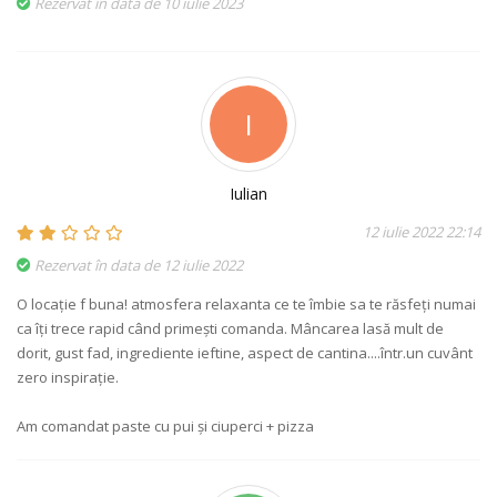
Rezervat în data de 10 iulie 2023
I
Iulian
12 iulie 2022 22:14
Rezervat în data de 12 iulie 2022
O locație f buna! atmosfera relaxanta ce te îmbie sa te răsfeți numai
ca îți trece rapid când primești comanda. Mâncarea lasă mult de
dorit, gust fad, ingrediente ieftine, aspect de cantina....într.un cuvânt
zero inspirație.
Am comandat paste cu pui și ciuperci + pizza