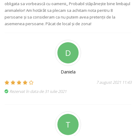
obligata sa vorbească cu oamenii,, Probabil stăpânește bine limbajul
animalelor! Am hotărât sa plecam sa achitam nota pentru 8
persoane și sa consideram ca nu putem avea pretenții de la
asemenea persoane. Păcat de local și de zona!
D
Daniela
7 august 2021 11:43
Rezervat în data de 31 iulie 2021
T