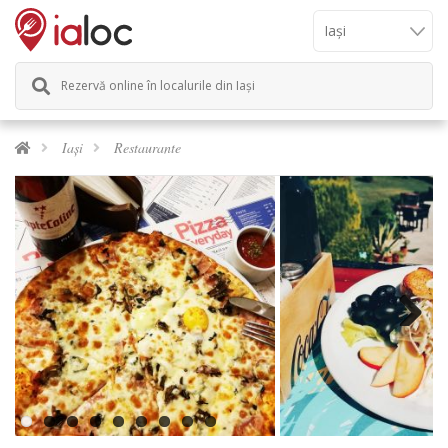
Rezervă online în localurile din Iași
Iași
Restaurante
Next