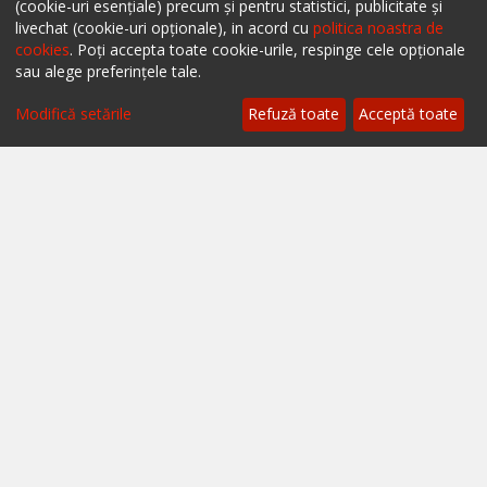
(cookie-uri esențiale) precum și pentru statistici, publicitate și
livechat (cookie-uri opționale), in acord cu
politica noastra de
Despre ialoc
cookies
. Poți accepta toate cookie-urile, respinge cele opționale
sau alege preferințele tale.
Confidențialitate
Modifică setările
Refuză toate
Acceptă toate
Politica cookies
Termeni și condiții
A.N.P.C.
A.N.P.C. - SAL
Setări cookie
Restaurante București
Restaurante Cluj
Restaurante Timișoara
Restaurante Brașov