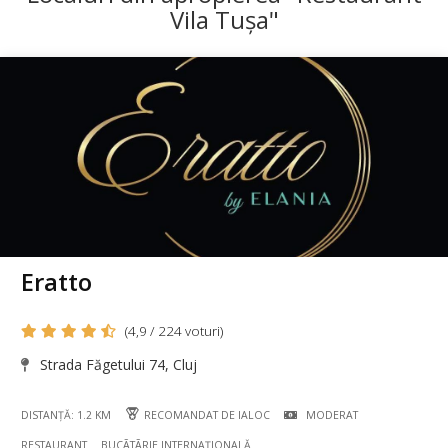
Vila Tușa"
Eratto
(4,9 / 224 voturi)
Strada Făgetului 74, Cluj
DISTANȚĂ: 1.2 KM
RECOMANDAT DE IALOC
MODERAT
RESTAURANT
BUCÃTÃRIE INTERNAȚIONALĂ