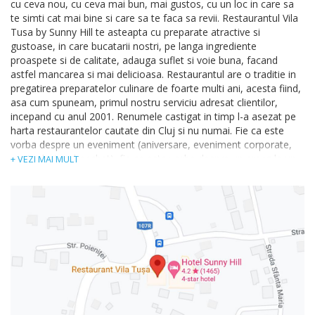
cu ceva nou, cu ceva mai bun, mai gustos, cu un loc in care sa
te simti cat mai bine si care sa te faca sa revii. Restaurantul Vila
Tusa by Sunny Hill te asteapta cu preparate atractive si
gustoase, in care bucatarii nostri, pe langa ingrediente
proaspete si de calitate, adauga suflet si voie buna, facand
astfel mancarea si mai delicioasa. Restaurantul are o traditie in
pregatirea preparatelor culinare de foarte multi ani, acesta fiind,
asa cum spuneam, primul nostru serviciu adresat clientilor,
incepand cu anul 2001. Renumele castigat in timp l-a asezat pe
harta restaurantelor cautate din Cluj si nu numai. Fie ca este
vorba despre un eveniment (aniversare, eveniment corporate,
nunta, botez, banchet), fie ca este vorba despre un pranz la un
+ VEZI MAI MULT
pahar de vorba sau de o cina romantica, in interior sau pe
terasa restaurantului, personalul nostru iti sta la dispozitie si
suntem bucurosi ca te putem rasfata. Pentru noi este important
sa stim ca te-ai simtit bine, ca mancarea a fost pe placul tau, ca
servirea a fost la inaltime, ca vei spune si altora despre
experienta culinara pe care ai avut-o la noi.