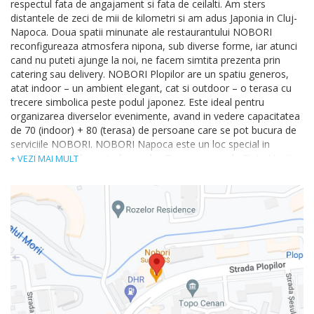
respectul fata de angajament si fata de ceilalti. Am sters
distantele de zeci de mii de kilometri si am adus Japonia in Cluj-
Napoca. Doua spatii minunate ale restaurantului NOBORI
reconfigureaza atmosfera nipona, sub diverse forme, iar atunci
cand nu puteti ajunge la noi, ne facem simtita prezenta prin
catering sau delivery. NOBORI Plopilor are un spatiu generos,
atat indoor – un ambient elegant, cat si outdoor – o terasa cu
trecere simbolica peste podul japonez. Este ideal pentru
organizarea diverselor evenimente, avand in vedere capacitatea
de 70 (indoor) + 80 (terasa) de persoane care se pot bucura de
serviciile NOBORI. NOBORI Napoca este un loc special in
tumultul creat de centrul orasului. Desi aproape de Piata Unirii,
+ VEZI MAI MULT
restaurantul ofera senzatia de liniste, o ambianta infima,
placuta. Este construit pe doua nivele, avand o capacitate de 30
de persoane. Putem gazdui cu drag o multime de evenimente.
NOBORI Plopilor este locul ideal pentru: mese festive mese de
business reuniuni aniversari conferinte prezentari alte
evenimente private NOBORI Napoca este locul special in care
puteti imbina servirea mesei cu necesitatea de a va afla in
centrul orasului. Pe lângă versiunea a la carte, venim mereu cu
multe oferte speciale. Non smoking restaurants.