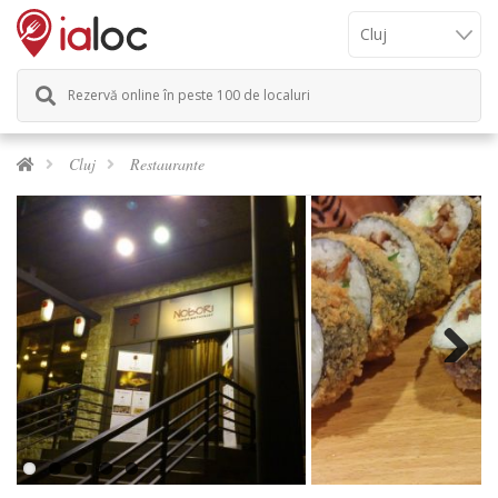
Rezervă online în peste 100 de localuri
Cluj
Restaurante
Next