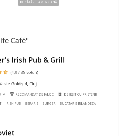
BUCÃTÃRIE AMERICANĂ
ife Café"
r's Irish Pub & Grill
(4,9 / 38 voturi)
asile Goldiș 4, Cluj
07 M
RECOMANDAT DE IALOC
DE IEȘIT CU PRIETENII
T
IRISH PUB
BERĂRIE
BURGER
BUCÃTÃRIE IRLANDEZĂ
oviet