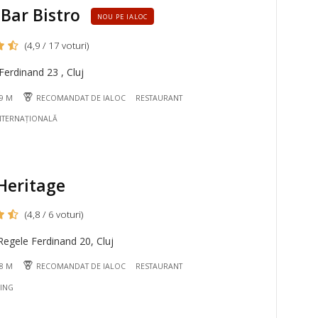
Bar Bistro
NOU PE IALOC
(4,9 / 17 voturi)
erdinand 23 , Cluj
19 M
RECOMANDAT DE IALOC
RESTAURANT
NTERNAȚIONALĂ
Heritage
(4,8 / 6 voturi)
egele Ferdinand 20, Cluj
48 M
RECOMANDAT DE IALOC
RESTAURANT
NING