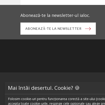
Abonează-te la newsletter-ul ialoc.
ABONEAZĂ-TE LA NEWSLETTER
Blog - topuri & recomandari
Restaur
Mai întâi desertul. Cookie? 🍪
Podcast
Restaur
Folosim cookie-uri pentru funcționarea corectă a site-ului (cookie-
Scrie-ne pe chat
Restaur
accepta toate cookie-urile, respinge cele opționale sau alege pre