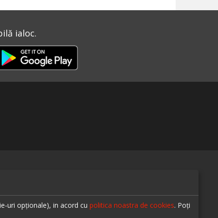
lă ialoc.
te-ne pe
ie-uri opționale), in acord cu
politica noastra de cookies
. Poți