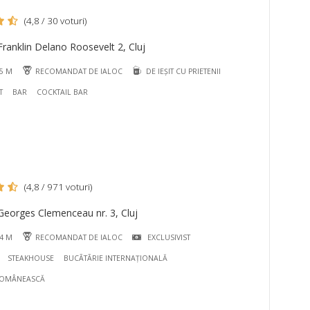
(4,8 / 30 voturi)
ranklin Delano Roosevelt 2, Cluj
95 M
RECOMANDAT DE IALOC
DE IEȘIT CU PRIETENII
T
BAR
COCKTAIL BAR
(4,8 / 971 voturi)
Georges Clemenceau nr. 3, Cluj
04 M
RECOMANDAT DE IALOC
EXCLUSIVIST
STEAKHOUSE
BUCÃTÃRIE INTERNAȚIONALĂ
ROMÂNEASCĂ