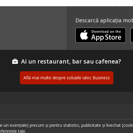
Descarcă aplicația mobi
Ai un restaurant, bar sau cafenea?
Află mai multe despre soluțiile ialoc Business
ante București
Urmăreș
ante Cluj
uri esențiale) precum și pentru statistici, publicitate și livechat (cook
ante Timișoara
ferințele tale.