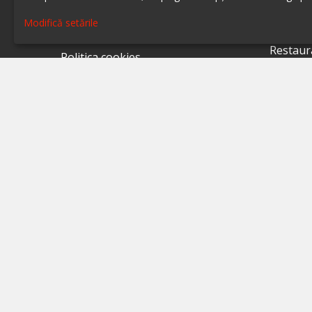
Restaur
Despre ialoc
Modifică setările
Restaur
Confidențialitate
Restaur
Politica cookies
Restaur
Termeni și condiții
Restaur
A.N.P.C.
Restaur
A.N.P.C. - SAL
Restaur
Setări cookie
Restaur
Restaur
Restaur
Restaur
Restaur
Restaur
Restaur