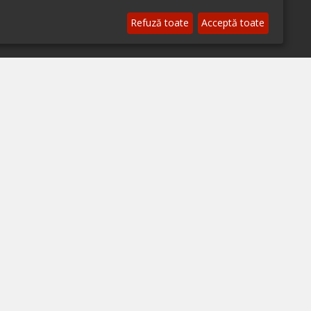
© 2026 ialoc. Toate drepturile rezervate.
Refuză toate
Acceptă toate