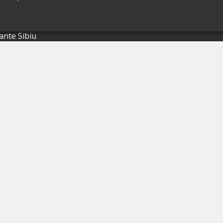
ante Brașov
ante Iași
ante Sibiu
ante Valea Prahovei
ante Litoral
ante Bacău
ante Suceava
ante Oradea
ante Galati
ante Focșani
ante Botoșani
ante Câmpina
ante Târgu Mureș
ante Târgu Jiu