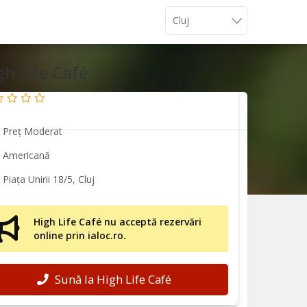
gh Life Café
Preț Moderat
Americană
Piața Unirii 18/5, Cluj
High Life Café nu acceptă rezervări
online prin ialoc.ro.
Sună la High Life Café