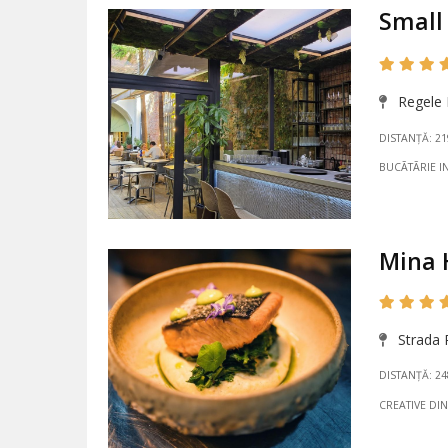
Small 
Regele F
DISTANȚĂ: 2
BUCÃTÃRIE I
Mina 
Strada R
DISTANȚĂ: 2
CREATIVE DI