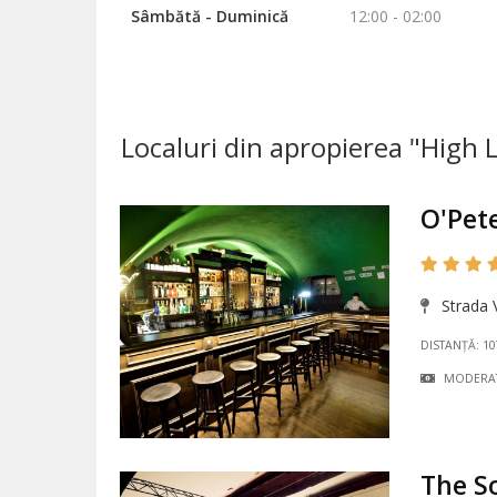
Sâmbătă - Duminică
12:00 - 02:00
Localuri din apropierea "High L
O'Pete
Strada V
DISTANȚĂ: 1
MODERA
The S