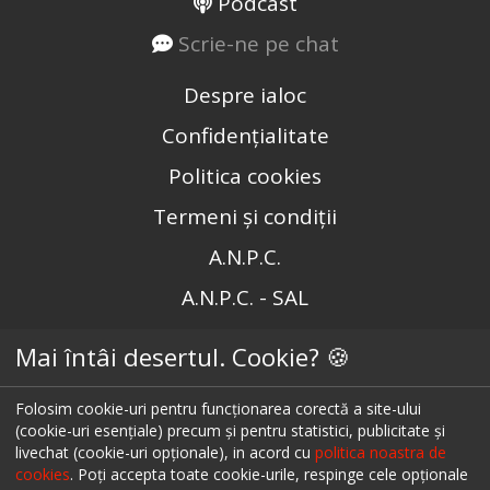
Podcast
Scrie-ne pe chat
Despre ialoc
Confidențialitate
Politica cookies
Termeni și condiții
A.N.P.C.
A.N.P.C. - SAL
Setări cookie
Mai întâi desertul. Cookie? 🍪
Restaurante București
Folosim cookie-uri pentru funcționarea corectă a site-ului
Restaurante Cluj
(cookie-uri esențiale) precum și pentru statistici, publicitate și
livechat (cookie-uri opționale), in acord cu
politica noastra de
Restaurante Timișoara
cookies
. Poți accepta toate cookie-urile, respinge cele opționale