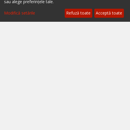
sau alege preferințele tale.
Restaurante Brașov
Modifică setările
Refuză toate
Acceptă toate
Restaurante Iași
Restaurante Sibiu
Restaurante Valea Prahovei
Restaurante Litoral
Restaurante Bacău
Restaurante Suceava
Restaurante Oradea
Restaurante Galati
Restaurante Focșani
Restaurante Botoșani
Restaurante Câmpina