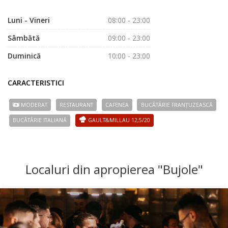
Luni - Vineri
08:00 - 23:00
Sâmbătă
09:00 - 23:00
Duminică
10:00 - 23:00
CARACTERISTICI
MODERAT
RESTAURANT
CAFENEA
BUCÃTÃRIE FRANȚUZEASCĂ
BUCÃTÃRIE ITALIANĂ
GAULT&MILLAU 12,5/20
Localuri din apropierea "Bujole"