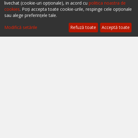
livechat (cookie-uri opționale), in acord cu
politica noastra de
cookies
. Poți accepta toate cookie-urile, respinge cele opționale
sau alege preferințele tale.
Filtrează
Modifică setările
Refuză toate
Acceptă toate
Ai un restaurant, bar sau cafenea?
Află mai multe despre soluțiile ialoc Business
Blog - topuri & recomandari
Podcast
Scrie-ne pe chat
Despre ialoc
Confidențialitate