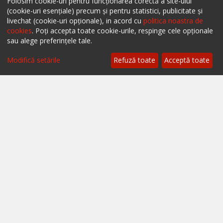
Descarcă aplicația mobilă ialoc.
Folosim cookie-uri pentru funcționarea corectă a site-ului
(cookie-uri esențiale) precum și pentru statistici, publicitate și
livechat (cookie-uri opționale), in acord cu
politica noastra de
cookies
. Poți accepta toate cookie-urile, respinge cele opționale
sau alege preferințele tale.
Filtrează
Modifică setările
Refuză toate
Acceptă toate
Ai un restaurant, bar sau cafenea?
Află mai multe despre soluțiile ialoc Business
Blog - topuri & recomandari
Podcast
Scrie-ne pe chat