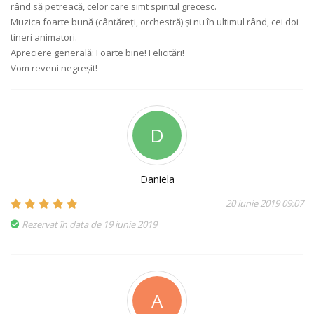
rând să petreacă, celor care simt spiritul grecesc.
Muzica foarte bună (cântăreți, orchestră) și nu în ultimul rând, cei doi
tineri animatori.
Apreciere generală: Foarte bine! Felicitări!
Vom reveni negreșit!
D
Daniela
20 iunie 2019 09:07
Rezervat în data de 19 iunie 2019
A