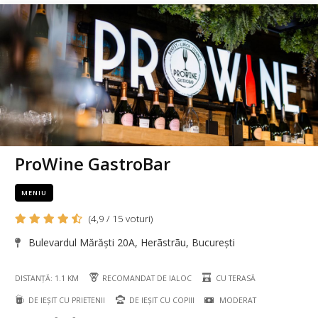
ProWine GastroBar
MENIU
(4,9 / 15 voturi)
Bulevardul Mărăști 20A, Herãstrãu, București
DISTANȚĂ: 1.1 KM
RECOMANDAT DE IALOC
CU TERASĂ
DE IEȘIT CU PRIETENII
DE IEȘIT CU COPIII
MODERAT