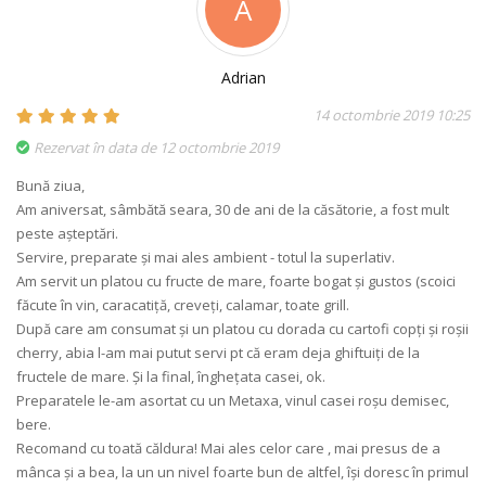
A
Adrian
14 octombrie 2019 10:25
Rezervat în data de 12 octombrie 2019
Bună ziua,
Am aniversat, sâmbătă seara, 30 de ani de la căsătorie, a fost mult
peste așteptări.
Servire, preparate și mai ales ambient - totul la superlativ.
Am servit un platou cu fructe de mare, foarte bogat și gustos (scoici
făcute în vin, caracatiță, creveți, calamar, toate grill.
După care am consumat și un platou cu dorada cu cartofi copți și roșii
cherry, abia l-am mai putut servi pt că eram deja ghiftuiți de la
fructele de mare. Și la final, înghețata casei, ok.
Preparatele le-am asortat cu un Metaxa, vinul casei roșu demisec,
bere.
Recomand cu toată căldura! Mai ales celor care , mai presus de a
mânca și a bea, la un un nivel foarte bun de altfel, își doresc în primul