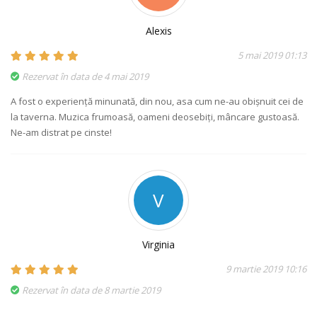
Alexis
5 mai 2019 01:13
Rezervat în data de 4 mai 2019
A fost o experiență minunată, din nou, asa cum ne-au obişnuit cei de
la taverna. Muzica frumoasă, oameni deosebiți, mâncare gustoasă.
Ne-am distrat pe cinste!
V
Virginia
9 martie 2019 10:16
Rezervat în data de 8 martie 2019