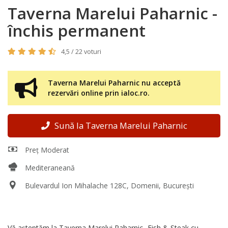
Taverna Marelui Paharnic -
închis permanent
4,5 / 22 voturi
Taverna Marelui Paharnic nu acceptă
rezervări online prin ialoc.ro.
Sună la Taverna Marelui Paharnic
Preț Moderat
Mediteraneană
Bulevardul Ion Mihalache 128C, Domenii, București
Vă așteptăm la Taverna Marelui Paharnic- Fish & Steak cu