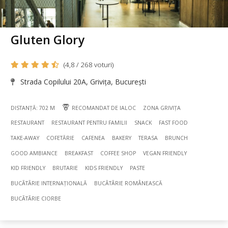
Gluten Glory
(4,8 / 268 voturi)
Strada Copilului 20A, Grivița, București
DISTANȚĂ: 702 M
RECOMANDAT DE IALOC
ZONA GRIVIȚA
RESTAURANT
RESTAURANT PENTRU FAMILII
SNACK
FAST FOOD
TAKE-AWAY
COFETĂRIE
CAFENEA
BAKERY
TERASA
BRUNCH
GOOD AMBIANCE
BREAKFAST
COFFEE SHOP
VEGAN FRIENDLY
KID FRIENDLY
BRUTARIE
KIDS FRIENDLY
PASTE
BUCÃTÃRIE INTERNAȚIONALĂ
BUCÃTÃRIE ROMÂNEASCĂ
BUCÃTÃRIE CIORBE